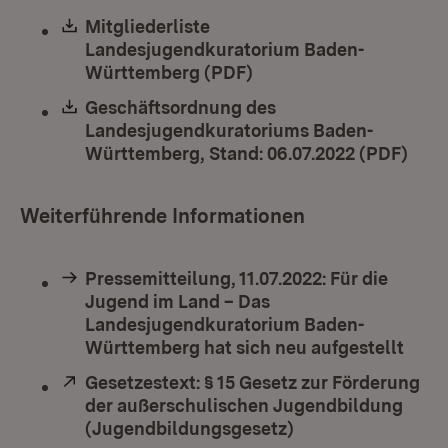
Download:
Mitgliederliste
Landesjugendkuratorium Baden-
Württemberg (PDF)
(Öffnet in neuem Fenst
Download:
Geschäftsordnung des
Landesjugendkuratoriums Baden-
Württemberg, Stand: 06.07.2022 (PDF)
(Öff
Weiterführende Informationen
Pressemitteilung, 11.07.2022: Für die
Jugend im Land – Das
Landesjugendkuratorium Baden-
Württemberg hat sich neu aufgestellt
Extern:
Gesetzestext: § 15 Gesetz zur Förderung
der außerschulischen Jugendbildung
(Jugendbildungsgesetz)
(Öffnet in neuem 