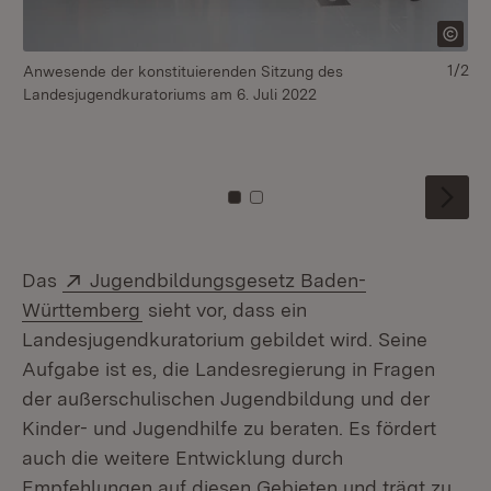
1/2
Anwesende der konstituierenden Sitzung des
Mi
Landesjugendkuratoriums am 6. Juli 2022
Vo
Ke
Be
Zu Kachel: 0
Zu Kachel: 1
Extern:
Das
Jugendbildungsgesetz Baden-
(Öffnet in neuem Fenster)
Württemberg
sieht vor, dass ein
Landesjugendkuratorium gebildet wird. Seine
Aufgabe ist es, die Landesregierung in Fragen
der außerschulischen Jugendbildung und der
Kinder- und Jugendhilfe zu beraten. Es fördert
auch die weitere Entwicklung durch
Empfehlungen auf diesen Gebieten und trägt zu