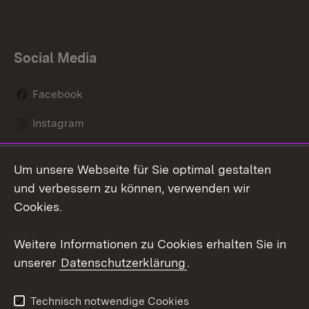
Social Media
Facebook
Instagram
LinkedIn
Um unsere Webseite für Sie optimal gestalten
Mastodon
und verbessern zu können, verwenden wir
Cookies.
Youtube
Weitere Informationen zu Cookies erhalten Sie in
Zum 
unserer
Datenschutzerklärung
.
Kontakt
Datenschutz
Erklärung zur
Benutzungshinweise
Technisch notwendige Cookies
Barrierefreiheit