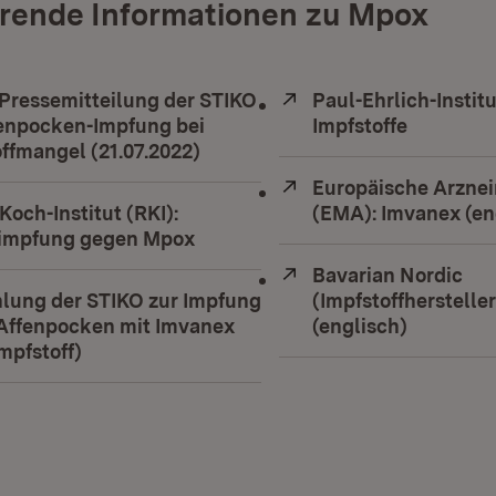
rende Informationen zu Mpox
 Pressemitteilung der STIKO
Extern:
Paul-Ehrlich-Institu
fenpocken-Impfung bei
Impfstoffe
(Öffnet i
ffmangel (21.07.2022)
(Öffnet in neuem Fenster)
Extern:
Europäische Arznei
Koch-Institut (RKI):
(EMA): Imvanex (en
impfung gegen Mpox
(Öffnet in neuem Fenster)
Extern:
Bavarian Nordic
lung der STIKO zur Impfung
(Impfstoffherstelle
Affenpocken mit Imvanex
(englisch)
(Öffnet i
mpfstoff)
(Öffnet in neuem Fenster)