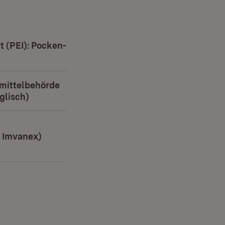
t (PEI): Pocken-
n neuem Fenster)
mittelbehörde
glisch)
(Öffnet in neuem Fenster)
r Imvanex)
n neuem Fenster)