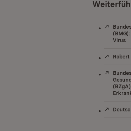
Weiterfüh
Extern:
Bundes
(BMG):
Virus
(Ö
Extern:
Robert 
Extern:
Bundes
Gesund
(BZgA)
Erkran
Extern:
Deutsc