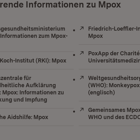
rende Informationen zu Mpox
gesundheitsministerium
Extern:
Friedrich-Loeffler-In
 Informationen zum Mpox-
Mpox
(Öffnet in ne
ffnet in neuem Fenster)
Extern:
PoxApp der Charité
Koch-Institut (RKI): Mpox
(Öffnet in neuem Fenster)
Universitätsmedizin
zentrale für
Extern:
Weltgesundheitsor
heitliche Aufklärung
(WHO): Monkeypox 
: Mpox: Informationen zu
(englisch)
(Öffnet i
kung und Impfung
(Öffnet in neuem Fenster)
Extern:
Gemeinsames Mpox-
he Aidshilfe: Mpox
(Öffnet in neuem Fenster)
WHO und des ECDC 