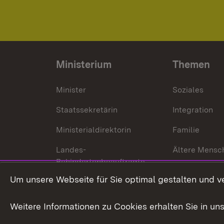
Ministerium
Themen
Minister
Soziales
Staatssekretärin
Integration
Ministerialdirektorin
Familie
Landes-
Ältere Mensc
Behindertenbeauftragte
Menschen mi
Um unsere Webseite für Sie optimal gestalten und v
Bürgerreferent
Behinderung
Karriere
Bürgerengag
Weitere Informationen zu Cookies erhalten Sie in un
Anfahrt
Gesundheit &