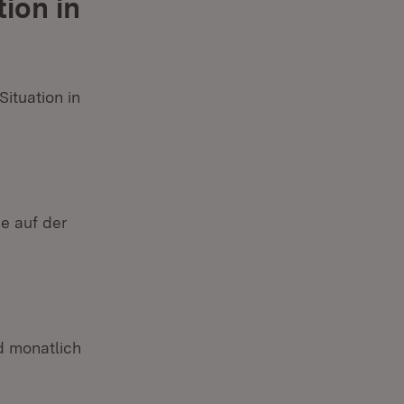
ion in
ituation in
e auf der
d monatlich