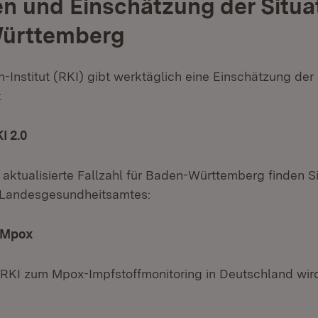
en und Einschätzung der Situat
ürttemberg
Institut (RKI) gibt werktäglich eine Einschätzung der S
:
I 2.0
(Öffnet in neuem Fenster)
 aktualisierte Fallzahl für Baden-Württemberg finden Si
Landesgesundheitsamtes:
 Mpox
(Öffnet in neuem Fenster)
 RKI zum Mpox-Impfstoffmonitoring in Deutschland wir