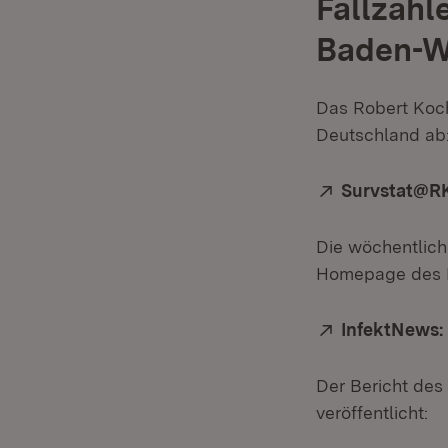
Fallzahl
Baden-W
Das Robert Koch-
Deutschland ab
Extern:
Survstat@RK
Die wöchentlich
Homepage des 
Extern:
InfektNews:
Der Bericht des
veröffentlicht: