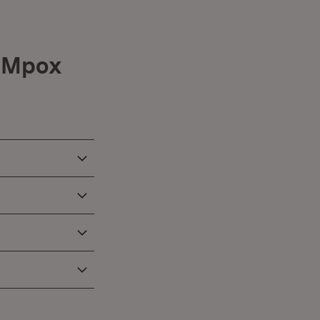
et in neuem Fenster)
n Mpox