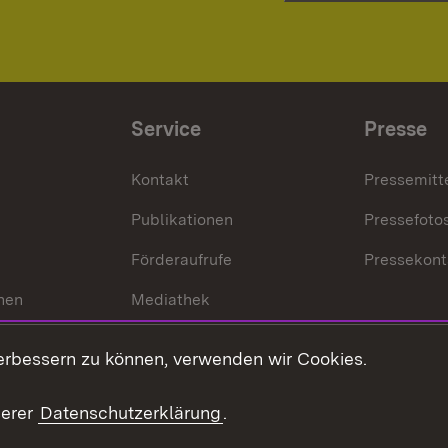
Service
Presse
Kontakt
Pressemitt
Publikationen
Pressefoto
Förderaufrufe
Pressekont
hen
Mediathek
t
Veranstaltungen
erbessern zu können, verwenden wir Cookies.
en
RSS
ement
serer
Datenschutzerklärung
.
 Pflege