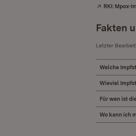
Extern:
RKI: Mpox-I
Fakten 
Letzter Bearbei
Welche Impfst
Wieviel Impfst
Für wen ist d
Wo kann ich m