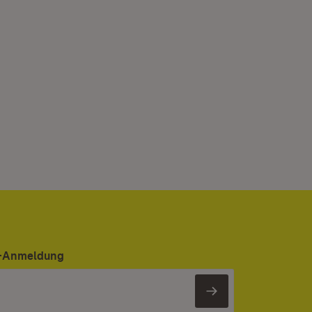
er-Anmeldung
Newsletter 