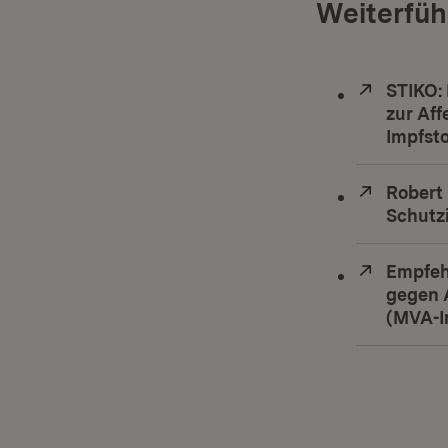
Weiterfüh
Extern:
STIKO:
zur Af
Impfsto
Extern:
Robert 
Schutz
Extern:
Empfeh
gegen 
(MVA-I