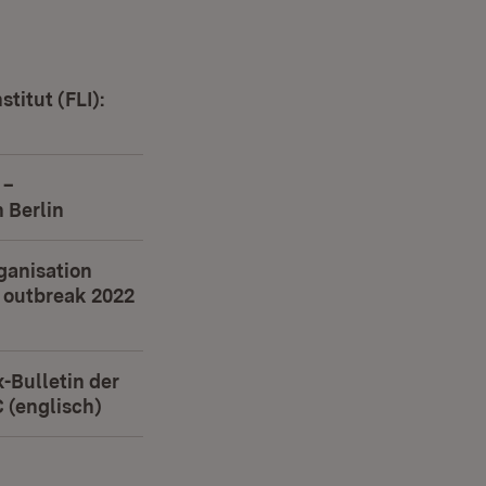
stitut (FLI):
uem Fenster)
 –
 Berlin
(Öffnet in neuem Fenster)
ganisation
outbreak 2022
n neuem Fenster)
Bulletin der
(englisch)
(Öffnet in neuem Fenster)