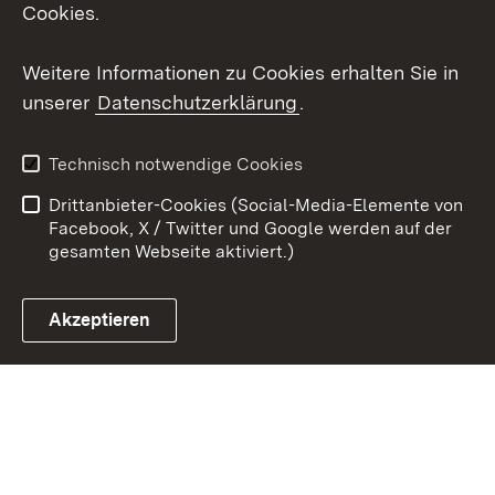
Cookies.
Youtube
Weitere Informationen zu Cookies erhalten Sie in
Zum 
unserer
Datenschutzerklärung
.
Kontakt
Datenschutz
Erklärung zur
Benutzungshinweise
Technisch notwendige Cookies
Barrierefreiheit
Drittanbieter-Cookies (Social-Media-Elemente von
Impressum
Cookies
Facebook, X / Twitter und Google werden auf der
gesamten Webseite aktiviert.)
Akzeptieren
Link zum Landesportal