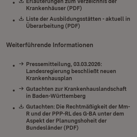
Download:
Erläuterungen zum Verzeichnis der
Krankenhäuser (PDF)
(Öffnet in neuem Fen
Download:
Liste der Ausbildungsstätten - aktuell in
Überarbeitung (PDF)
(Öffnet in neuem Fens
Weiterführende Informationen
Pressemitteilung, 03.03.2026:
Landesregierung beschließt neuen
Krankenhausplan
Gutachten zur Krankenhauslandschaft
in Baden-Württemberg
Download:
Gutachten: Die Rechtmäßigkeit der Mm-
R und der PPP-RL des G-BA unter dem
Aspekt der Planungshoheit der
Bundesländer (PDF)
(Öffnet in neuem Fenst