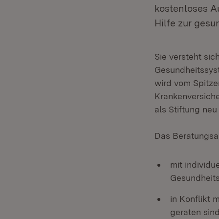
kostenloses A
Hilfe zur ges
Sie versteht sic
Gesundheitssyst
wird vom Spitz
Krankenversich
als Stiftung neu 
Das Beratungsan
mit individ
Gesundheits
in Konflikt
geraten sin