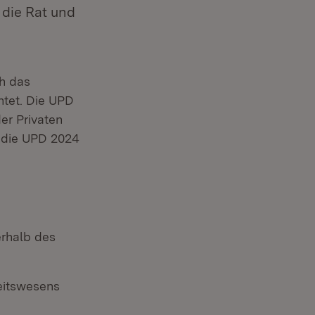
 die Rat und
ch das
htet. Die UPD
r Privaten
 die UPD 2024
erhalb des
eitswesens