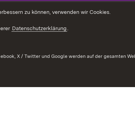
t
Veranstaltungen
erbessern zu können, verwenden wir Cookies.
en
RSS
ement
serer
Datenschutzerklärung
.
 Pflege
ebook, X / Twitter und Google werden auf der gesamten Webs
Kontakt
Datenschutz
Erklärung zur Barrierefreiheit