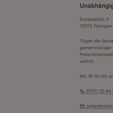
Unabhängig
Europaplatz 3
72072 Tübingen
Träger der Berat
gemeinnütziger 
Patientinnenste
vertritt.
Mo: 16-19 Uhr u
Telefon:
07071 25 44
E-Mail:
patientenbe