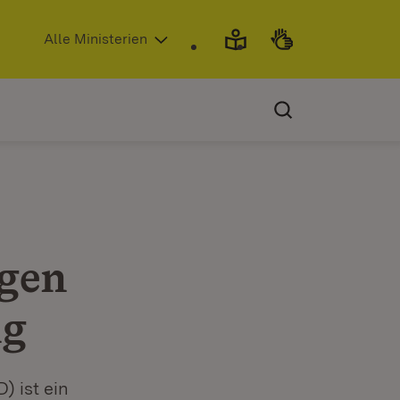
(Öffnet in neuem Fenster)
Alle Ministerien
agen
ng
 ist ein