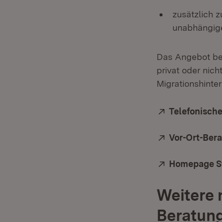
zusätzlich 
unabhängige
Das Angebot bes
privat oder nic
Migrationshinte
Extern:
Telefonische
Extern:
Vor-Ort-Ber
Extern:
Homepage St
Weitere 
Beratun