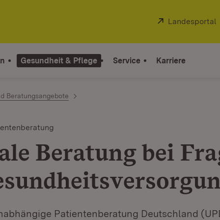
Extern:
Landesportal
on
Gesundheit & Pflege
Service
Karriere
und Beratungsangebote
ientenberatung
ale Beratung bei Fr
esundheitsversorgu
Unabhängige Patientenberatung Deutschland (UPD)