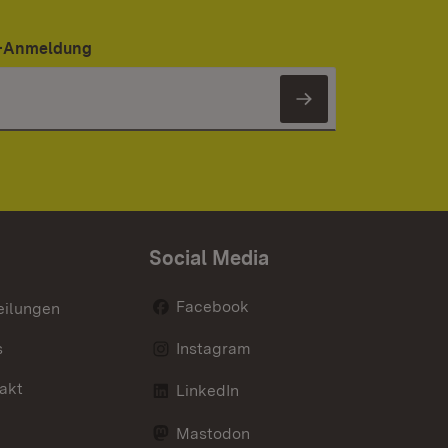
er-Anmeldung
Newsletter 
Social Media
Facebook
eilungen
s
Instagram
akt
LinkedIn
Mastodon