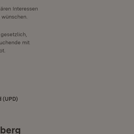
dären Interessen
g wünschen.
gesetzlich,
suchende mit
ot.
uem Fenster)
d (UPD)
(Öffnet in neuem Fenster)
mberg