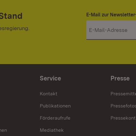
 Stand
E-Mail zur Newslett
esregierung.
Service
Presse
Kontakt
Pressemitt
Publikationen
Pressefoto
Förderaufrufe
Pressekont
hen
Mediathek