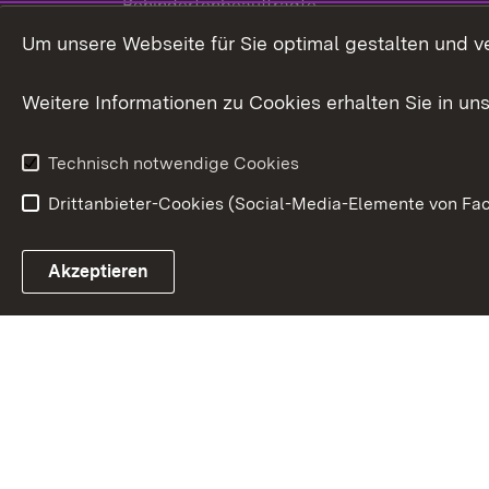
Behindertenbeauftragte
Menschen mi
Um unsere Webseite für Sie optimal gestalten und v
Bürgerreferent
Behinderung
Karriere
Bürgerengag
Weitere Informationen zu Cookies erhalten Sie in un
Anfahrt
Gesundheit &
Technisch notwendige Cookies
Drittanbieter-Cookies (Social-Media-Elemente von Fac
Link zum Landesportal
Akzeptieren