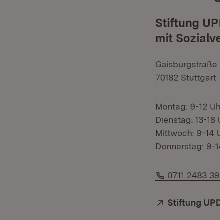
Stiftung UP
mit Sozial
Gaisburgstraße
70182 Stuttgart
Montag: 9-12 Uh
Dienstag: 13-18 
Mittwoch: 9-14 
Donnerstag: 9-1
Telefon:
0711 2483 3
Extern:
Stiftung UPD