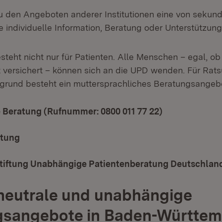
zu den Angeboten anderer Institutionen eine von sekun
 individuelle Information, Beratung oder Unterstützun
teht nicht nur für Patienten. Alle Menschen – egal, ob 
ht versichert – können sich an die UPD wenden. Für Rat
rgrund besteht ein muttersprachliches Beratungsangeb
 Beratung (Rufnummer: 0800 011 77 22)
(Öffnet in ne
atung
(Öffnet in neuem Fenster)
iftung Unabhängige Patientenberatung Deutschlan
neutrale und unabhängige
gsangebote in Baden-Württe