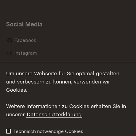
Social Media
Facebook
Instagram
LinkedIn
Um unsere Webseite für Sie optimal gestalten
Mastodon
und verbessern zu können, verwenden wir
Cookies.
Youtube
Weitere Informationen zu Cookies erhalten Sie in
Zum 
unserer
Datenschutzerklärung
.
Kontakt
Datenschutz
Erklärung zur
Benutzungshinweise
Technisch notwendige Cookies
Barrierefreiheit