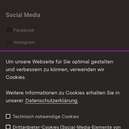
Social Media
Facebook
Instagram
LinkedIn
Um unsere Webseite für Sie optimal gestalten
Mastodon
und verbessern zu können, verwenden wir
Cookies.
Youtube
Weitere Informationen zu Cookies erhalten Sie in
Zum 
unserer
Datenschutzerklärung
.
Kontakt
Datenschutz
Erklärung zur
Benutzungshinweise
Technisch notwendige Cookies
Barrierefreiheit
Drittanbieter-Cookies (Social-Media-Elemente von
Impressum
Cookies