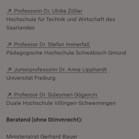
Extern:
(Öffnet in neuem Fens
Professorin Dr. Ulrike Zöller
Hochschule für Technik und Wirtschaft des
Saarlandes
Extern:
(Öffnet in neuem F
Professor Dr. Stefan Immerfall
Pädagogische Hochschule Schwäbisch Gmünd
Extern:
(Öffnet in n
Juniorprofessorin Dr. Anna Lipphardt
Universität Freiburg
Extern:
(Öffnet in neuem
Professor Dr. Süleyman Gögercin
Duale Hochschule Villingen-Schwenningen
Beratend (ohne Stimmrecht):
Ministerialrat Gerhard Bauer