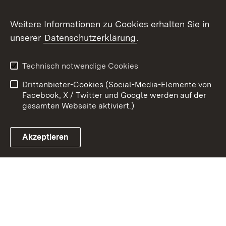
Weitere Informationen zu Cookies erhalten Sie in
Zum 
unserer
Datenschutzerklärung
.
Kontakt
Datenschutz
Erklärung zur
Benutzungshinweise
Technisch notwendige Cookies
Barrierefreiheit
Drittanbieter-Cookies (Social-Media-Elemente von
Impressum
Cookies
Facebook, X / Twitter und Google werden auf der
gesamten Webseite aktiviert.)
Akzeptieren
Link zum Landesportal