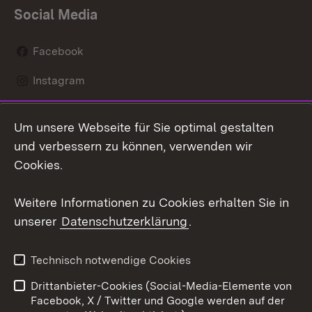
Social Media
Facebook
Instagram
LinkedIn
Um unsere Webseite für Sie optimal gestalten
Mastodon
und verbessern zu können, verwenden wir
Cookies.
Youtube
Weitere Informationen zu Cookies erhalten Sie in
Zum 
unserer
Datenschutzerklärung
.
Kontakt
Datenschutz
Erklärung zur
Benutzungshinweise
Technisch notwendige Cookies
Barrierefreiheit
Drittanbieter-Cookies (Social-Media-Elemente von
Impressum
Cookies
Facebook, X / Twitter und Google werden auf der