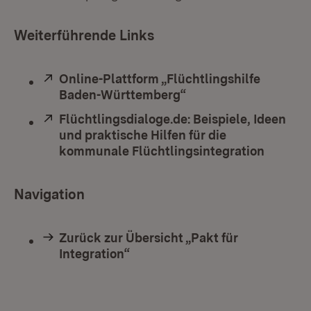
Weiterführende Links
Extern:
Online-Plattform „Flüchtlingshilfe
Baden-Württemberg“
(Öffnet in neuem Fen
Extern:
Flüchtlingsdialoge.de: Beispiele, Ideen
und praktische Hilfen für die
kommunale Flüchtlingsintegration
(Öffnet
Navigation
Zurück zur Übersicht „Pakt für
Integration“