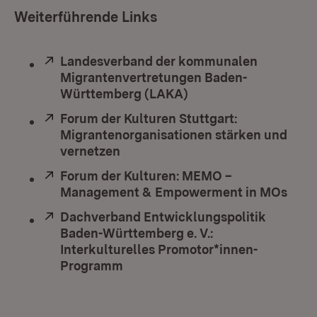
Weiterführende Links
Extern:
Landesverband der kommunalen
Migrantenvertretungen Baden-
Württemberg (LAKA)
(Öffnet in neuem Fen
Extern:
Forum der Kulturen Stuttgart:
Migrantenorganisationen stärken und
vernetzen
(Öffnet in neuem Fenster)
Extern:
Forum der Kulturen: MEMO –
Management & Empowerment in MOs
(Öff
Extern:
Dachverband Entwicklungspolitik
Baden-Württemberg e. V.:
Interkulturelles Promotor*innen-
Programm
(Öffnet in neuem Fenster)