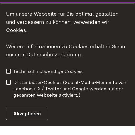
LinkedIn
Um unsere Webseite für Sie optimal gestalten
Mastodon
und verbessern zu können, verwenden wir
Cookies.
Youtube
Weitere Informationen zu Cookies erhalten Sie in
Zum 
unserer
Datenschutzerklärung
.
Kontakt
Datenschutz
Erklärung zur
Benutzungshinweise
Technisch notwendige Cookies
Barrierefreiheit
Drittanbieter-Cookies (Social-Media-Elemente von
Impressum
Cookies
Facebook, X / Twitter und Google werden auf der
gesamten Webseite aktiviert.)
Akzeptieren
Link zum Landesportal