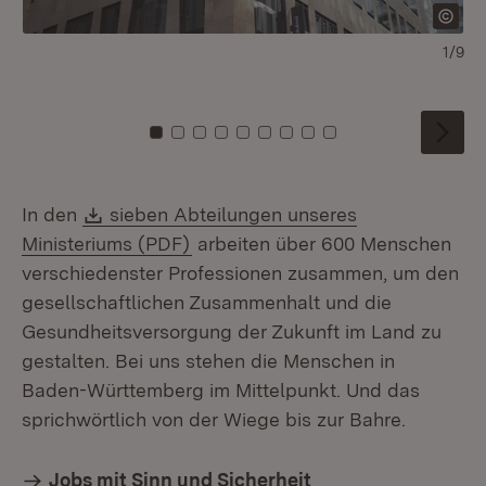
1/9
Zu Kachel: 0
Zu Kachel: 1
Zu Kachel: 2
Zu Kachel: 3
Zu Kachel: 4
Zu Kachel: 5
Zu Kachel: 6
Zu Kachel: 7
Zu Kachel: 8
Download:
In den
sieben Abteilungen unseres
(Öffnet in neuem Fenster)
Ministeriums (PDF)
arbeiten über 600 Menschen
verschiedenster Professionen zusammen, um den
gesellschaftlichen Zusammenhalt und die
Gesundheitsversorgung der Zukunft im Land zu
gestalten. Bei uns stehen die Menschen in
Baden-Württemberg im Mittelpunkt. Und das
sprichwörtlich von der Wiege bis zur Bahre.
Jobs mit Sinn und Sicherheit