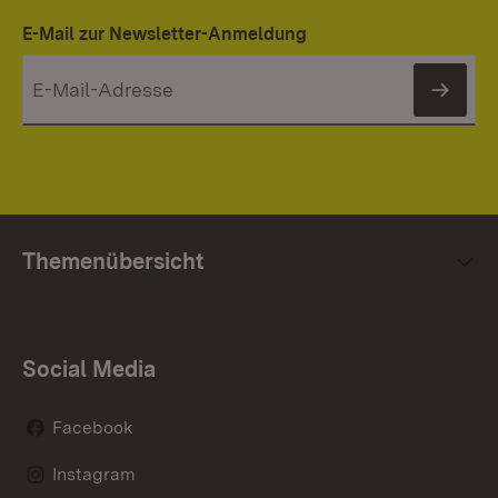
E-Mail zur Newsletter-Anmeldung
News
Themenübersicht
Social Media
Facebook
Instagram