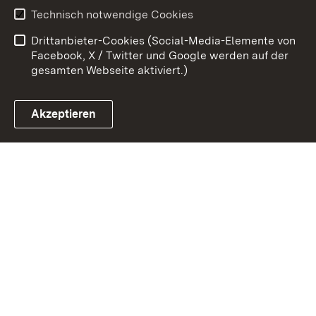
Erklärung zur
Benutzungshinweise
Technisch notwendige Cookies
Barrierefreiheit
Drittanbieter-Cookies (Social-Media-Elemente von
Impressum
Cookies
Facebook, X / Twitter und Google werden auf der
gesamten Webseite aktiviert.)
Akzeptieren
Link zum Landesportal