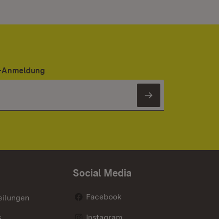
er-Anmeldung
Newsletter 
Social Media
Facebook
eilungen
s
Instagram