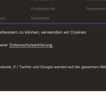
Förderaufrufe
Pressekont
hen
Mediathek
t
Veranstaltungen
erbessern zu können, verwenden wir Cookies.
en
RSS
ement
serer
Datenschutzerklärung
.
 Pflege
ebook, X / Twitter und Google werden auf der gesamten Webs
Kontakt
Datenschutz
Erklärung zur Barrierefreiheit