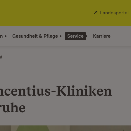
Extern:
Landesportal
on
Gesundheit & Pflege
Service
Karriere
ht
incentius-Kliniken
ruhe