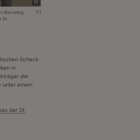
1/1
gen Biscoping
 St.
olischen Scheck
iken in
kträger die
e unter einem
bau der St.