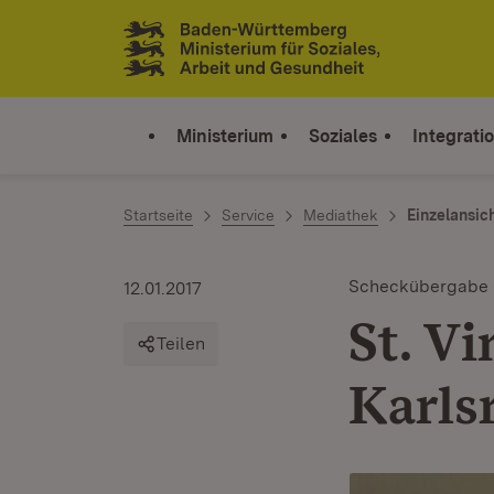
Zum Inhalt springen
Link zur Startseite
Ministerium
Soziales
Integrati
Startseite
Service
Mediathek
Einzelansic
Scheckübergabe
12.01.2017
St. V
Teilen
Karls