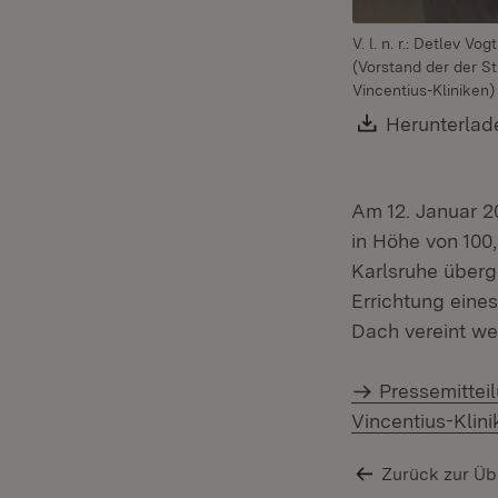
V. l. n. r.: Detlev V
(Vorstand der der St
Vincentius-Kliniken
Download:
Herunterlad
Am 12. Januar 2
in Höhe von 100,
Karlsruhe überg
Errichtung eine
Dach vereint we
Pressemitteil
Vincentius-Klini
Zurück zur Üb