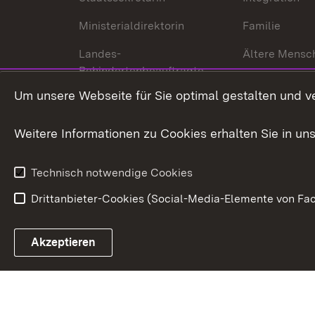
Ministerialdirektorin
Familie
Landes-
Ältere Mensc
Behindertenbeauftragte
Menschen mi
Um unsere Webseite für Sie optimal gestalten und v
Bürgerreferent
Behinderung
Karriere
Bürgerengag
Weitere Informationen zu Cookies erhalten Sie in un
Anfahrt
Gesundheit &
Technisch notwendige Cookies
Drittanbieter-Cookies (Social-Media-Elemente von Fac
Link zum Landesportal
Akzeptieren