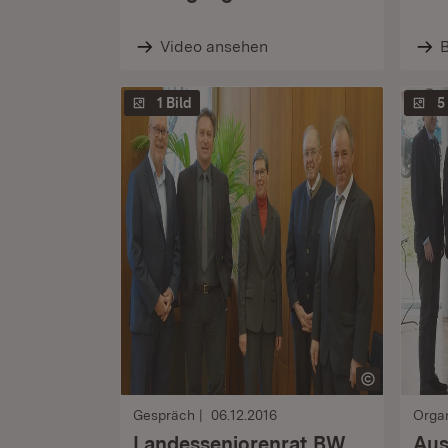
Video ansehen
B
1 Bild
5
Gespräch
06.12.2016
Orga
Landesseniorenrat BW
Aus