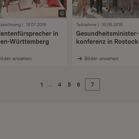
rzeichnung
18.07.2016
Teilnahme
30.06.2016
ientenfürsprecher in
Gesundheitsminister-
en-Württemberg
konferenz in Rostock
ilder ansehen
Bilder ansehen
…
1
Zur Seite
4
Zur Seite
5
Zur Seite
6
Zur Seite
7