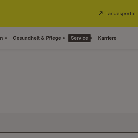
Extern:
Landesportal
on
Gesundheit & Pflege
Service
Karriere