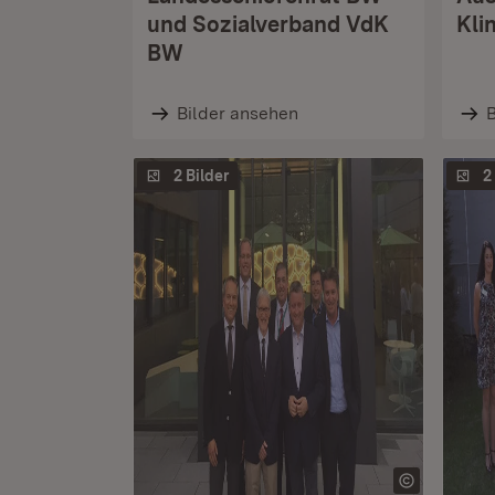
und Sozialverband VdK
Kli
BW
Bilder ansehen
B
2 Bilder
2