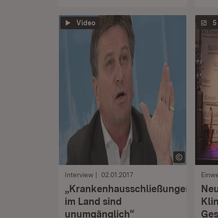
Video
5
Interview
02.01.2017
Einw
„Krankenhausschließungen
Neu
im Land sind
Kli
unumgänglich“
Ges