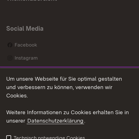
Social Media
Facebook
Instagram
LinkedIn
Um unsere Webseite für Sie optimal gestalten
Mastodon
und verbessern zu können, verwenden wir
Cookies.
Youtube
Weitere Informationen zu Cookies erhalten Sie in
Zum 
unserer
Datenschutzerklärung
.
Kontakt
Datenschutz
Erklärung zur
Benutzungshinweise
Technisch notwendige Cookies