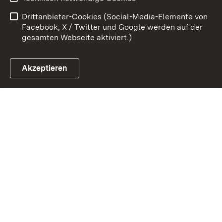
Barrierefreiheit
Drittanbieter-Cookies (Social-Media-Elemente von
Impressum
Cookies
Facebook, X / Twitter und Google werden auf der
gesamten Webseite aktiviert.)
Akzeptieren
Link zum Landesportal