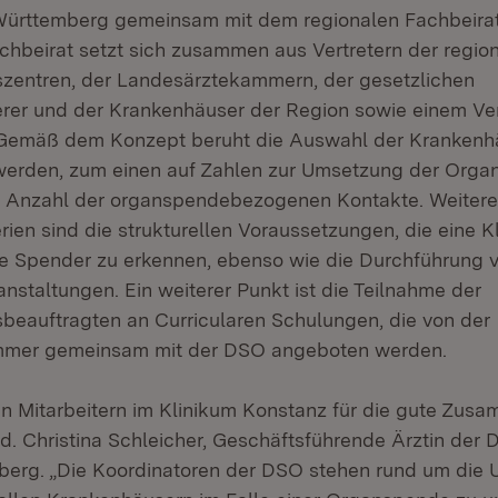
ürttemberg gemeinsam mit dem regionalen Fachbeirat
chbeirat setzt sich zusammen aus Vertretern der regio
szentren, der Landesärztekammern, der gesetzlichen
rer und der Krankenhäuser der Region sowie einem Ver
Gemäß dem Konzept beruht die Auswahl der Krankenhä
werden, zum einen auf Zahlen zur Umsetzung der Org
e Anzahl der organspendebezogenen Kontakte. Weitere
ien sind die strukturellen Voraussetzungen, die eine K
e Spender zu erkennen, ebenso wie die Durchführung v
nstaltungen. Ein weiterer Punkt ist die Teilnahme der
sbeauftragten an Curricularen Schulungen, die von der
mer gemeinsam mit der DSO angeboten werden.
en Mitarbeitern im Klinikum Konstanz für die gute Zusa
d. Christina Schleicher, Geschäftsführende Ärztin der
rg. „Die Koordinatoren der DSO stehen rund um die U