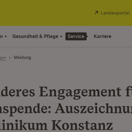
Extern:
Landesportal
on
Gesundheit & Pflege
Service
Karriere
ngen
Meldung
deres Engagement fü
spende: Auszeichnu
linikum Konstanz