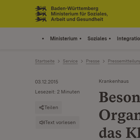
Zum Inhalt springen
Link zur Startseite
Ministerium
Soziales
Integrati
Startseite
Service
Presse
Pressemitteilu
Krankenhaus
03.12.2015
Beson
Lesezeit: 2 Minuten
Teilen
Organ
Text vorlesen
das K