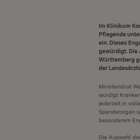
Im Klinikum Kon
Pflegende unter
ein. Dieses Eng
gewürdigt. Die
Württemberg ge
der Landesärz
Ministerialrat W
würdigt Kranken
jederzeit in vo
Spenderorgan wa
besonderem Eng
Die Auswahl de