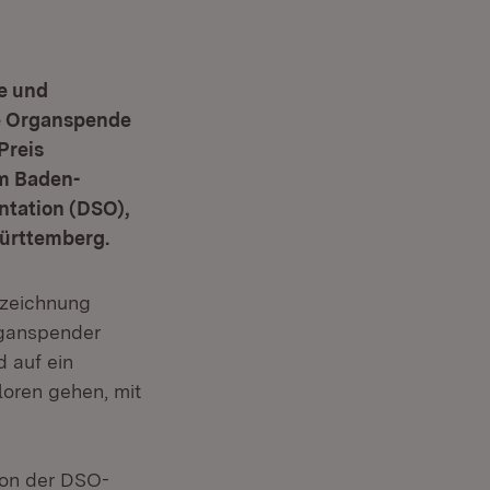
te und
die Organspende
Preis
m Baden-
tation (DSO),
ürttemberg.
uszeichnung
rganspender
d auf ein
loren gehen, mit
von der DSO-