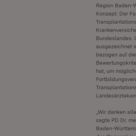
Region Baden-W
Konzept. Der Fa
Transplantation
Krankenversiche
Bundeslandes. 
ausgezeichnet 
bezogen auf di
Bewertungskriter
hat, um möglich
Fortbildungsvera
Transplantation
Landesärztekam
„Wir danken all
sagte PD Dr. me
Baden-Württembe