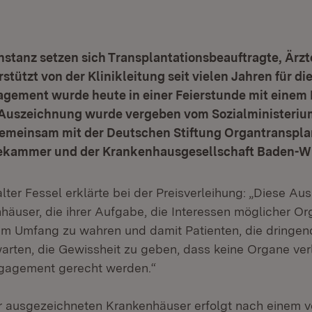
stanz setzen sich Transplantationsbeauftragte, Ärz
stützt von der Klinikleitung seit vielen Jahren für 
agement wurde heute in einer Feierstunde mit einem 
 Auszeichnung wurde vergeben vom Sozialministeriu
meinsam mit der Deutschen Stiftung Organtransplan
tekammer und der Krankenhausgesellschaft Baden-W
alter Fessel erklärte bei der Preisverleihung: „Diese A
häuser, die ihrer Aufgabe, die Interessen möglicher O
llem Umfang zu wahren und damit Patienten, die dringen
rten, die Gewissheit zu geben, dass keine Organe ver
agement gerecht werden.“
r ausgezeichneten Krankenhäuser erfolgt nach einem 