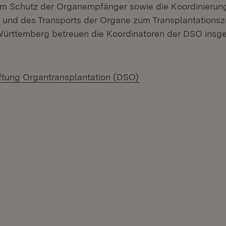
m Schutz der Organempfänger sowie die Koordinierun
nd des Transports der Organe zum Transplantationsze
ürttemberg betreuen die Koordinatoren der DSO insg
(Öffnet in neuem Fen
ftung Organtransplantation (DSO)