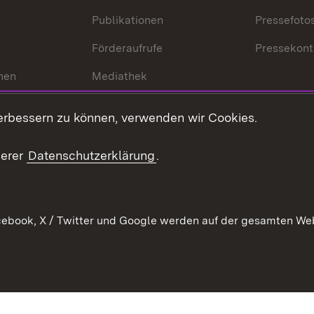
Publikationen
Pressefoto
Förderaufrufe
Pressekont
hen
Mediathek
t
Veranstaltungen
erbessern zu können, verwenden wir Cookies.
en
RSS
ement
serer
Datenschutzerklärung
.
 Pflege
ebook, X / Twitter und Google werden auf der gesamten Webs
Kontakt
Datenschutz
Erklärung zur Barrierefreiheit