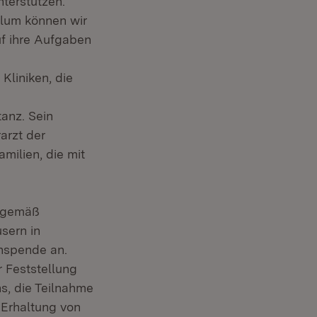
terstützen.
lum können wir
uf ihre Aufgaben
Kliniken, die
tanz. Sein
arzt der
milien, die mit
e gemäß
sern in
nspende an.
 Feststellung
s, die Teilnahme
Erhaltung von