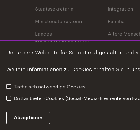
Staatssekretärin
Integration
Ministerialdirektorin
Familie
Landes-
Ältere Mensc
Behindertenbeauftragte
Menschen mi
Um unsere Webseite für Sie optimal gestalten und v
Bürgerreferent
Behinderung
Karriere
Bürgerengag
Weitere Informationen zu Cookies erhalten Sie in un
Anfahrt
Gesundheit &
Technisch notwendige Cookies
Drittanbieter-Cookies (Social-Media-Elemente von Fac
Link zum Landesportal
Akzeptieren