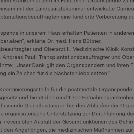
 allen Krankenhäusern im Falle einer Organspende zu un
insam mit der Landesärztekammer entwickelte Curricu
splantationsbeauftragten eine fundierte Vorbereitung a
nspende in unserem Haus erhalten Patienten in anderen 
berleben“, erklärte Dr. med. Hans Büttner,
beauftragter und Oberarzt II. Medizinische Klinik Kons
. Andreas Pauli, Transplantationsbeauftragter und Ober
änzte: „Unser Dank gilt den Organspendern und ihren Fa
ng ein Zeichen für die Nächstenliebe setzen.“
 Koordinierungsstelle für die postmortale Organspend
sgesetz und bietet den rund 1.300 Entnahmekrankenhäu
fassende Dienstleistungen bei den Abläufen der Orga
e organisatorische Unterstützung zur Durchführung der
 irreversiblen Ausfall der Gesamtfunktionen des Gehirn
t den Angehörigen, die medizinischen Maßnahmen zur 