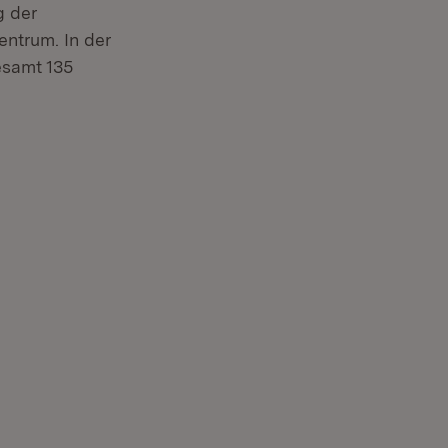
g der
ntrum. In der
esamt 135
ster)