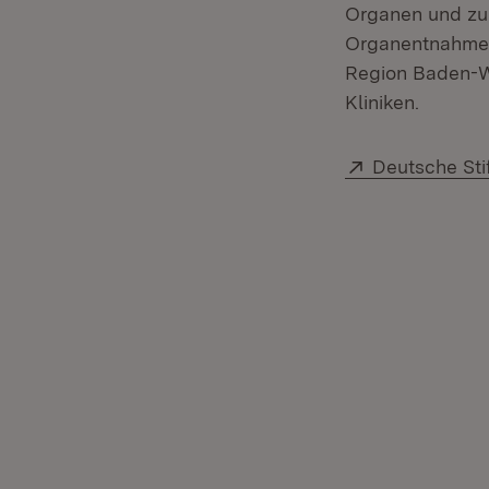
Organen und zu
Organentnahme u
Region Baden-W
Kliniken.
Extern:
Deutsche Sti