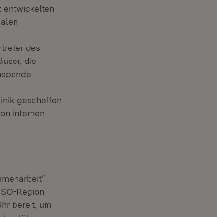
 entwickelten
nalen
treter des
user, die
anspende
linik geschaffen
on internen
mmenarbeit“,
 DSO-Region
hr bereit, um