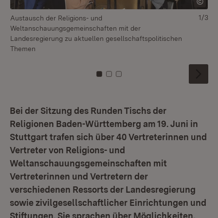
1/3
Austausch der Religions- und
In
Weltanschauungsgemeinschaften mit der
Pro
Landesregierung zu aktuellen gesellschaftspolitischen
„I
Themen
Zu Kachel: 0
Zu Kachel: 1
Zu Kachel: 2
Bei der Sitzung des Runden Tischs der
Religionen Baden-Württemberg am 19. Juni in
Stuttgart trafen sich über 40 Vertreterinnen und
Vertreter von Religions- und
Weltanschauungsgemeinschaften mit
Vertreterinnen und Vertretern der
verschiedenen Ressorts der Landesregierung
sowie zivilgesellschaftlicher Einrichtungen und
Stiftungen. Sie sprachen über Möglichkeiten,