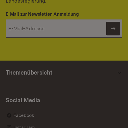
Landesregierung.
E-Mail zur Newsletter-Anmeldung
News
Themenübersicht
Social Media
Facebook
Instagram