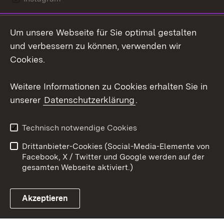
LinkedIn
Um unsere Webseite für Sie optimal gestalten
Mastodon
und verbessern zu können, verwenden wir
Cookies.
Youtube
Weitere Informationen zu Cookies erhalten Sie in
Zum 
unserer
Datenschutzerklärung
.
Kontakt
Datenschutz
Erklärung zur
Benutzungshinweise
Technisch notwendige Cookies
Barrierefreiheit
Drittanbieter-Cookies (Social-Media-Elemente von
Impressum
Cookies
Facebook, X / Twitter und Google werden auf der
gesamten Webseite aktiviert.)
Akzeptieren
Link zum Landesportal