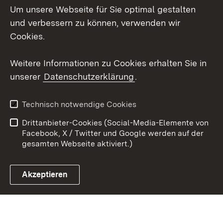
Um unsere Webseite für Sie optimal gestalten
Mastodon
und verbessern zu können, verwenden wir
Cookies.
Youtube
Weitere Informationen zu Cookies erhalten Sie in
Zum 
unserer
Datenschutzerklärung
.
Kontakt
Datenschutz
Erklärung zur
Benutzungshinweise
Technisch notwendige Cookies
Barrierefreiheit
Drittanbieter-Cookies (Social-Media-Elemente von
Impressum
Cookies
Facebook, X / Twitter und Google werden auf der
gesamten Webseite aktiviert.)
Akzeptieren
Link zum Landesportal