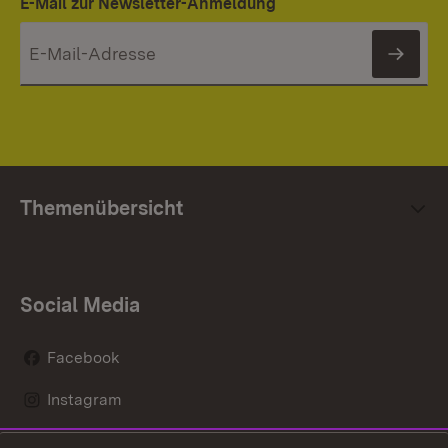
E-Mail zur Newsletter-Anmeldung
News
Themenübersicht
Social Media
Facebook
Instagram
LinkedIn