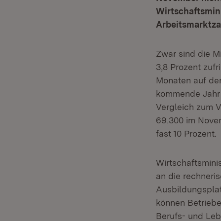
Wirtschaftsmini
Arbeitsmarktzah
Zwar sind die M
3,8 Prozent zuf
Monaten auf der 
kommende Jahr i
Vergleich zum V
69.300 im Novem
fast 10 Prozent.
Wirtschaftsmini
an die rechneri
Ausbildungspla
können Betrieb
Berufs- und Leb