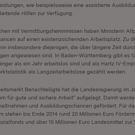
eistungen, wie beispielsweise eine assistierte Ausbild
eitende Hilfen zur Verfügung.
hen mit Vermittlungshemmnissen haben Ministerin Altp
ancen auf einen existenzsichernden Arbeitsplatz. Zu d
erin insbesondere diejenigen, die über längere Zeit du
ngen angewiesen sind. In Baden-Württemberg gibt es f
nger als ein Jahr arbeitslos sind und als Hartz IV-Emp
rktstatistik als Langzeitarbeitslose gezählt werden.
eitsmarkt Benachteiligte hat die Landesregierung im J
 für gute und sichere Arbeit“ aufgelegt. Damit werde
maßnahmen und Ausbildungschancen gefördert. Für da
stehen bis Ende 2014 rund 20 Millionen Euro Förderm
zialfonds und über 15 Millionen Euro Landesmittel zur