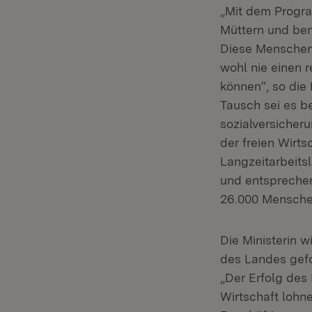
„Mit dem Progra
Müttern und ben
Diese Menschen,
wohl nie einen 
können“, so die 
Tausch sei es b
sozialversicheru
der freien Wirts
Langzeitarbeits
und entspreche
26.000 Mensche
Die Ministerin w
des Landes gefo
„Der Erfolg des
Wirtschaft lohn