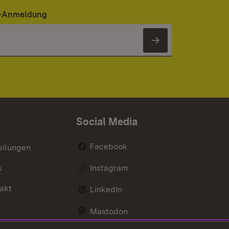
er-Anmeldung
Newsletter 
Social Media
Facebook
eilungen
s
Instagram
akt
LinkedIn
Mastodon