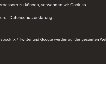
t
Veranstaltungen
erbessern zu können, verwenden wir Cookies.
en
RSS
ement
serer
Datenschutzerklärung
.
 Pflege
ebook, X / Twitter und Google werden auf der gesamten Webs
Kontakt
Datenschutz
Erklärung zur Barrierefreiheit