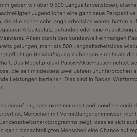
mm geben wir über 9.500 Langzeitarbeitslosen, allein
achteiligten Jugendlichen eine ganz neue Perspektive f
 die alle schon sehr lange arbeitslos waren, hätten 
regulären Arbeitsplatz gefunden oder eine Ausbildung 
Ministerin. Allein durch den bundesweit einmaligen Pas
ereits gelungen, mehr als 500 Langzeitarbeitslose wiede
ngspflichtige Beschäftigung zu bringen – mehr als die 
chaft. Das Modellprojekt Passiv-Aktiv-Tausch richtet si
lose, die seit mindestens zwei Jahren ununterbrochen ar
nde Leistungen beziehen. Dies sind in Baden-Württem
n.
ies darauf hin, dass nicht nur das Land, sondern auch d
rdert ist, Menschen mit Vermittlungshemmnissen nicht
 Landesarbeitsmarktprogramms zeigt, dass es sich auch
en kann, benachteiligten Menschen eine Chance auf re