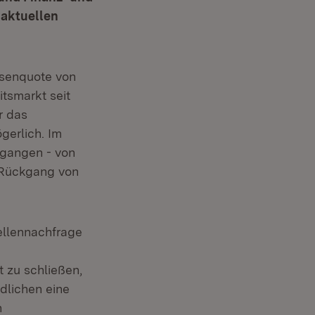
 aktuellen
osenquote von
tsmarkt seit
r das
gerlich. Im
egangen - von
 Rückgang von
ellennachfrage
 zu schließen,
dlichen eine
n