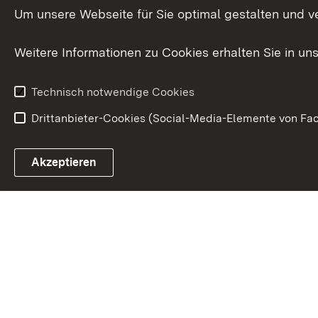
Menschen mi
Um unsere Webseite für Sie optimal gestalten und v
Bürgerreferent
Behinderung
Karriere
Bürgerengag
Weitere Informationen zu Cookies erhalten Sie in un
Anfahrt
Gesundheit &
Technisch notwendige Cookies
Drittanbieter-Cookies (Social-Media-Elemente von Fac
Link zum Landesportal
Akzeptieren