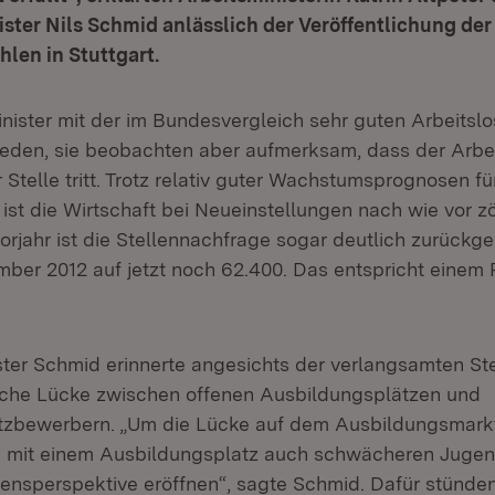
ster Nils Schmid anlässlich der Veröffentlichung der
len in Stuttgart.
inister mit der im Bundesvergleich sehr guten Arbeitsl
rieden, sie beobachten aber aufmerksam, dass der Arbei
Stelle tritt. Trotz relativ guter Wachstumsprognosen fü
st die Wirtschaft bei Neueinstellungen nach wie vor zö
orjahr ist die Stellennachfrage sogar deutlich zurückg
ber 2012 auf jetzt noch 62.400. Das entspricht einem
ster Schmid erinnerte angesichts der verlangsamten St
sche Lücke zwischen offenen Ausbildungsplätzen und
tzbewerbern. „Um die Lücke auf dem Ausbildungsmarkt
e mit einem Ausbildungsplatz auch schwächeren Jugen
ensperspektive eröffnen“, sagte Schmid. Dafür stünde