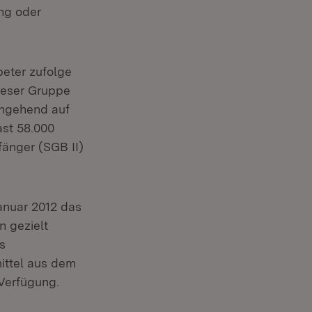
ung oder
eter zufolge
ieser Gruppe
rchgehend auf
ast 58.000
fänger (SGB II)
anuar 2012 das
n gezielt
s
ittel aus dem
 Verfügung.