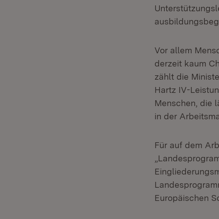
Unterstützungsl
ausbildungsbegl
Vor allem Mensc
derzeit kaum Ch
zählt die Minist
Hartz IV-Leistu
Menschen, die lä
in der Arbeitsma
Für auf dem Arb
„Landesprogramm
Eingliederungs
Landesprogramm 
Europäischen So