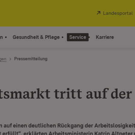
Extern:
Landesportal
on
Gesundheit & Pflege
Service
Karriere
ngen
Pressemitteilung
smarkt tritt auf der 
 auf einen deutlichen Rückgang der Arbeitslosigkeit
erfüllt“, erklärten Arbeitsministerin Katrin Altpeter