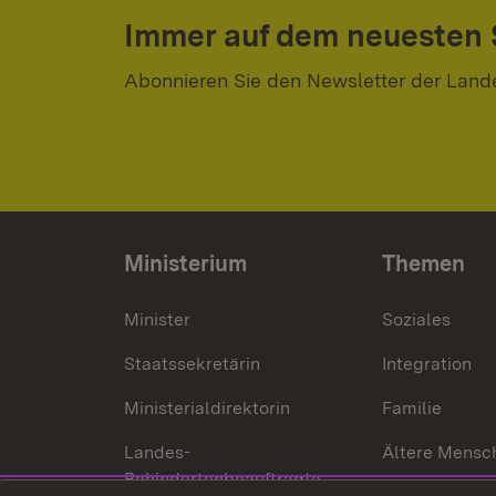
Immer auf dem neuesten
Abonnieren Sie den Newsletter der Land
Ministerium
Themen
Minister
Soziales
Staatssekretärin
Integration
Ministerialdirektorin
Familie
Landes-
Ältere Mensc
Behindertenbeauftragte