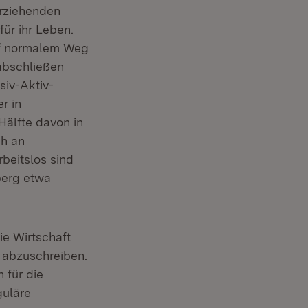
erziehenden
ür ihr Leben.
auf normalem Weg
abschließen
siv-Aktiv-
r in
Hälfte davon in
ch an
beitslos sind
berg etwa
ie Wirtschaft
 abzuschreiben.
 für die
guläre