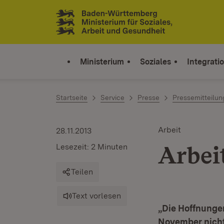
Zum Inhalt springen
Link zur Startseite
Ministerium
Soziales
Integrati
Startseite
Service
Presse
Pressemitteilu
Arbeit
28.11.2013
Arbeit
Lesezeit: 2 Minuten
Teilen
Text vorlesen
„Die Hoffnungen
November nicht 