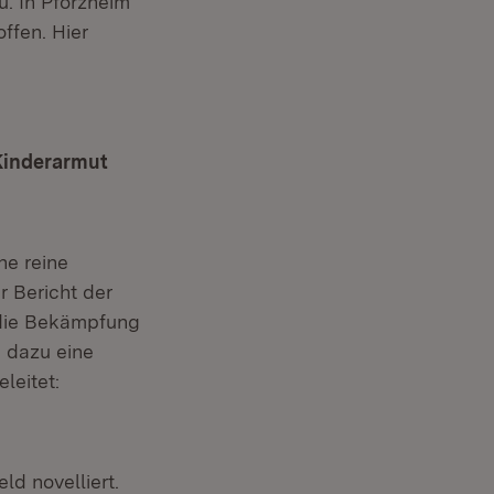
zu. In Pforzheim
ffen. Hier
Kinderarmut
ne reine
 Bericht der
 die Bekämpfung
 dazu eine
leitet:
d novelliert.