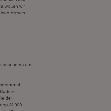
a wollen wir
einen Armuts-
ns besonders am
inderarmut
n Baden-
ie der
napp 31.000