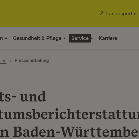
Extern:
Landesportal
on
Gesundheit & Pflege
Service
Karriere
ngen
Pressemitteilung
s- und
tumsberichterstattu
in Baden-Württembe