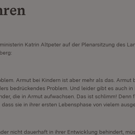
hren
ministerin Katrin Altpeter auf der Plenarsitzung des L
berg:
oblem. Armut bei Kindern ist aber mehr als das. Armut b
ers bedrückendes Problem. Und leider gibt es auch in
der, die in Armut aufwachsen. Das ist schlimm! Denn f
 dass sie in ihrer ersten Lebensphase von vielem ausg
der nicht dauerhaft in ihrer Entwicklung behindert, müs