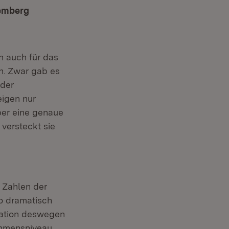
temberg
h auch für das
n. Zwar gab es
 der
igen nur
aber eine genaue
versteckt sie
 Zahlen der
o dramatisch
tuation deswegen
kommensniveau