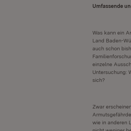
Umfassende und
Was kann ein Ar
Land Baden-Wür
auch schon bish
Familienforsch
einzelne Ausschn
Untersuchung: W
sich?
Zwar erscheinen
Armutsgefährde
wie in anderen 
nicht weniger b