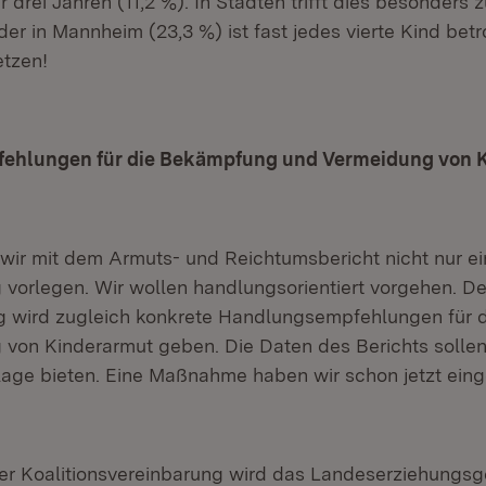
r drei Jahren (11,2 %). In Städten trifft dies besonders 
er in Mannheim (23,3 %) ist fast jedes vierte Kind betro
tzen!
ehlungen für die Bekämpfung und Vermeidung von 
wir mit dem Armuts- und Reichtumsbericht nicht nur ei
orlegen. Wir wollen handlungsorientiert vorgehen. Der
g wird zugleich konkrete Handlungsempfehlungen für
von Kinderarmut geben. Die Daten des Berichts sollen
lage bieten. Eine Maßnahme haben wir schon jetzt einge
r Koalitionsvereinbarung wird das Landeserziehungsgel