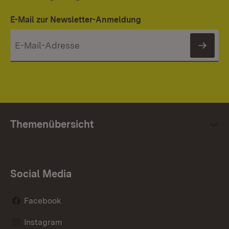
E-Mail zur Newsletter-Anmeldung
News
Themenübersicht
Social Media
Facebook
Instagram