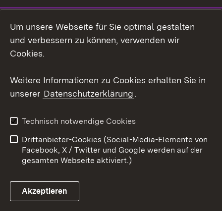
LinkedIn
Um unsere Webseite für Sie optimal gestalten
Mastodon
und verbessern zu können, verwenden wir
Cookies.
Youtube
Weitere Informationen zu Cookies erhalten Sie in
Zum 
unserer
Datenschutzerklärung
.
Kontakt
Datenschutz
Erklärung zur
Benutzungshinweise
Technisch notwendige Cookies
Barrierefreiheit
Drittanbieter-Cookies (Social-Media-Elemente von
Impressum
Cookies
Facebook, X / Twitter und Google werden auf der
gesamten Webseite aktiviert.)
Akzeptieren
Link zum Landesportal