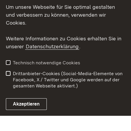
Um unsere Webseite für Sie optimal gestalten
Mastodon
und verbessern zu können, verwenden wir
Cookies.
Youtube
Weitere Informationen zu Cookies erhalten Sie in
Zum 
unserer
Datenschutzerklärung
.
Kontakt
Datenschutz
Erklärung zur
Benutzungshinweise
Technisch notwendige Cookies
Barrierefreiheit
Drittanbieter-Cookies (Social-Media-Elemente von
Impressum
Cookies
Facebook, X / Twitter und Google werden auf der
gesamten Webseite aktiviert.)
Akzeptieren
Link zum Landesportal