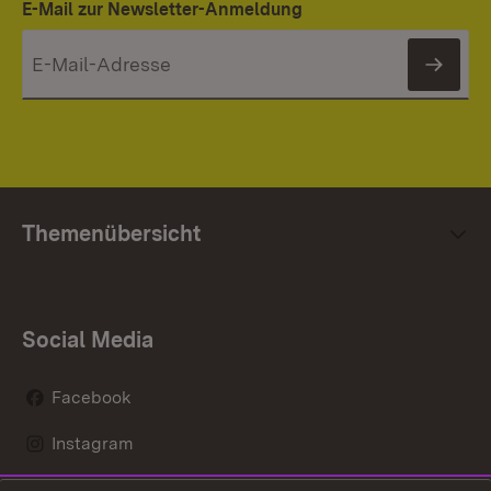
E-Mail zur Newsletter-Anmeldung
News
Themenübersicht
Social Media
Facebook
Instagram
LinkedIn