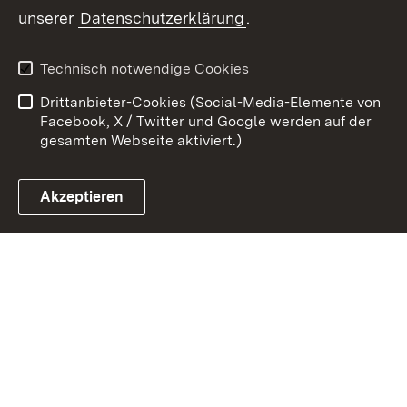
Zum 
unserer
Datenschutzerklärung
.
Kontakt
Datenschutz
Erklärung zur
Benutzungshinweise
Technisch notwendige Cookies
Barrierefreiheit
Drittanbieter-Cookies (Social-Media-Elemente von
Impressum
Cookies
Facebook, X / Twitter und Google werden auf der
gesamten Webseite aktiviert.)
Akzeptieren
Link zum Landesportal