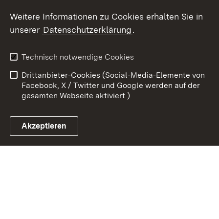
Weitere Informationen zu Cookies erhalten Sie in
Zum 
unserer
Datenschutzerklärung
.
Kontakt
Datenschutz
Erklärung zur
Benutzungshinweise
Technisch notwendige Cookies
Barrierefreiheit
Drittanbieter-Cookies (Social-Media-Elemente von
Impressum
Cookies
Facebook, X / Twitter und Google werden auf der
gesamten Webseite aktiviert.)
Akzeptieren
Link zum Landesportal