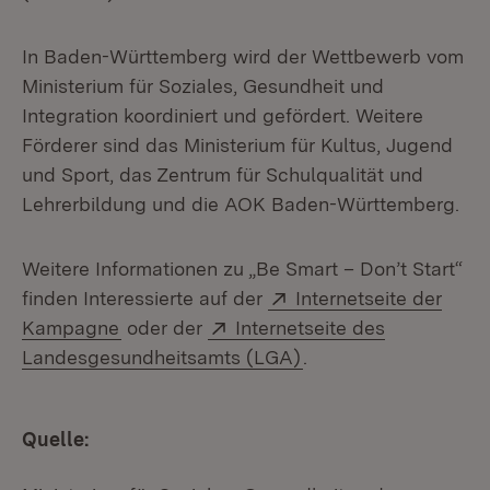
In Baden-Württemberg wird der Wettbewerb vom
Ministerium für Soziales, Gesundheit und
Integration koordiniert und gefördert. Weitere
Förderer sind das Ministerium für Kultus, Jugend
und Sport, das Zentrum für Schulqualität und
Lehrerbildung und die AOK Baden-Württemberg.
Weitere Informationen zu „Be Smart – Don’t Start“
Extern:
finden Interessierte auf der
Internetseite der
(Öffnet in neuem Fenster)
Extern:
Kampagne
oder der
Internetseite des
(Öffnet in neuem Fen
Landesgesundheitsamts (LGA)
.
Quelle: