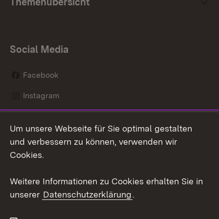
Themenübersicht
Social Media
Facebook
Instagram
LinkedIn
Um unsere Webseite für Sie optimal gestalten
Mastodon
und verbessern zu können, verwenden wir
Cookies.
Youtube
Weitere Informationen zu Cookies erhalten Sie in
Zum 
unserer
Datenschutzerklärung
.
Kontakt
Datenschutz
Erklärung zur
Benutzungshinweise