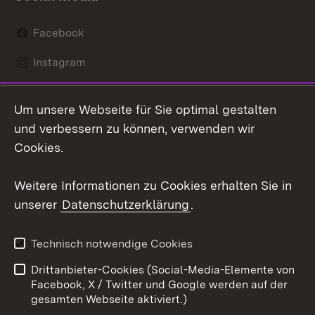
Facebook
Instagram
LinkedIn
Um unsere Webseite für Sie optimal gestalten
Mastodon
und verbessern zu können, verwenden wir
Cookies.
Youtube
Weitere Informationen zu Cookies erhalten Sie in
Zum 
unserer
Datenschutzerklärung
.
Kontakt
Datenschutz
Erklärung zur
Benutzungshinweise
Technisch notwendige Cookies
Barrierefreiheit
Drittanbieter-Cookies (Social-Media-Elemente von
Impressum
Cookies
Facebook, X / Twitter und Google werden auf der
gesamten Webseite aktiviert.)