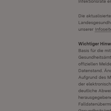
Infektionsrate e
Die aktualisier
Landesgesundhei
unserer
Infosei
Wichtiger Hinw
Basis für die mi
Gesundheitsämt
offiziellen Meld
Datenstand. Än
Aufgrund des M
der elektronisc
deutliche Abwe
herausgegebenen
Falldatenübermi
Gesundheitsämter