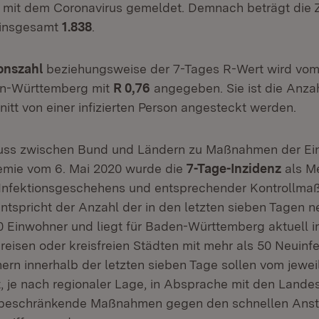
it dem Coronavirus gemeldet. Demnach beträgt die Z
t insgesamt
1.838
.
onszahl
beziehungsweise der 7-Tages R-Wert wird vom
den-Württemberg mit
R 0,76
angegeben. Sie ist die Anza
itt von einer infizierten Person angesteckt werden.
uss zwischen Bund und Ländern zu Maßnahmen der E
mie vom 6. Mai 2020 wurde die
7-Tage-Inzidenz
als Me
Infektionsgeschehens und entsprechender Kontrollm
 entspricht der Anzahl der in den letzten sieben Tagen
00 Einwohner und liegt für Baden-Württemberg aktuell 
kreisen oder kreisfreien Städten mit mehr als 50 Neuinf
ern innerhalb der letzten sieben Tage sollen vom jewei
 je nach regionaler Lage, in Absprache mit den Land
beschränkende Maßnahmen gegen den schnellen Anst