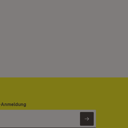
er-Anmeldung
Newsletter 