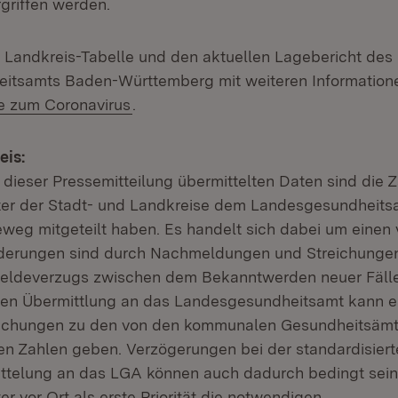
rgriffen werden.
te Landkreis-Tabelle und den aktuellen Lagebericht des
tsamts Baden-Württemberg mit weiteren Informatione
te zum Coronavirus
.
eis:
t dieser Pressemitteilung übermittelten Daten sind die Z
er der Stadt- und Landkreise dem Landesgesundheits
eweg mitgeteilt haben. Es handelt sich dabei um einen 
derungen sind durch Nachmeldungen und Streichungen
eldeverzugs zwischen dem Bekanntwerden neuer Fälle
hen Übermittlung an das Landesgesundheitsamt kann e
ichungen zu den von den kommunalen Gesundheitsämte
 Zahlen geben. Verzögerungen bei der standardisiert
ttelung an das LGA können auch dadurch bedingt sein
 vor Ort als erste Priorität die notwendigen