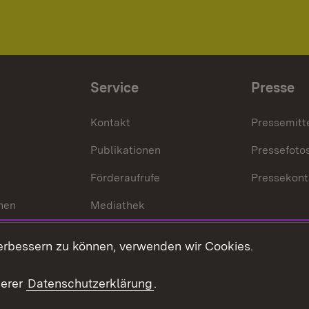
Service
Presse
Kontakt
Pressemitt
Publikationen
Pressefoto
Förderaufrufe
Pressekont
hen
Mediathek
t
Veranstaltungen
erbessern zu können, verwenden wir Cookies.
en
RSS
ement
serer
Datenschutzerklärung
.
 Pflege