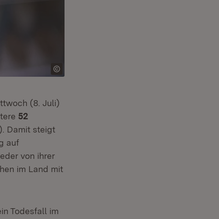
woch (8. Juli)
tere
52
. Damit steigt
g auf
eder von ihrer
hen im Land mit
n Todesfall im