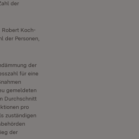
ahl der
 Robert Koch-
hl der Personen,
indämmung der
sszahl für eine
aßnahmen
 neu gemeldeten
im Durchschnitt
ektionen pro
ls zuständigen
esbehörden
ieg der