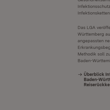
Infektionsschut
Infektionskette
Das LGA veröff
Württemberg auf
angepassten ne
Erkrankungsbeg
Methodik soll z
Baden-Württemb
Überblick In
Baden-Württe
Reiserückke