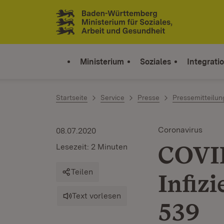
Zum Inhalt springen
Link zur Startseite
Ministerium
Soziales
Integrati
Startseite
Service
Presse
Pressemitteilu
Coronavirus
08.07.2020
COVID
Lesezeit: 2 Minuten
Teilen
Infizi
Text vorlesen
539