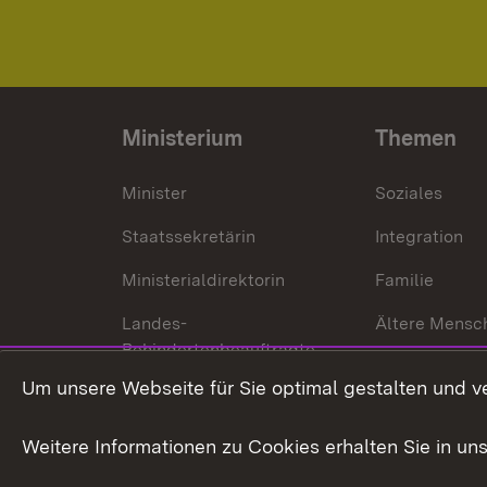
Ministerium
Themen
Minister
Soziales
Staatssekretärin
Integration
Ministerialdirektorin
Familie
Landes-
Ältere Mensc
Behindertenbeauftragte
Menschen mi
Um unsere Webseite für Sie optimal gestalten und v
Bürgerreferent
Behinderung
Karriere
Bürgerengag
Weitere Informationen zu Cookies erhalten Sie in un
Anfahrt
Gesundheit &