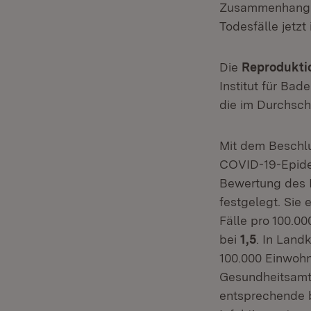
Zusammenhang m
Todesfälle jetz
Die
Reprodukti
Institut für Ba
die im Durchschn
Mit dem Beschl
COVID-19-Epide
Bewertung des 
festgelegt. Sie
Fälle pro 100.0
bei
1,5
. In Land
100.000 Einwohn
Gesundheitsamt,
entsprechende 