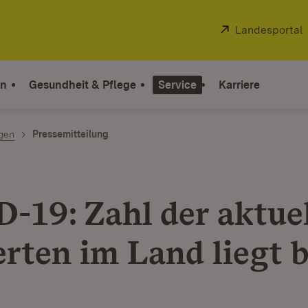
Extern:
Landesportal
on
Gesundheit & Pflege
Service
Karriere
ngen
Pressemitteilung
-19: Zahl der aktuel
erten im Land liegt b