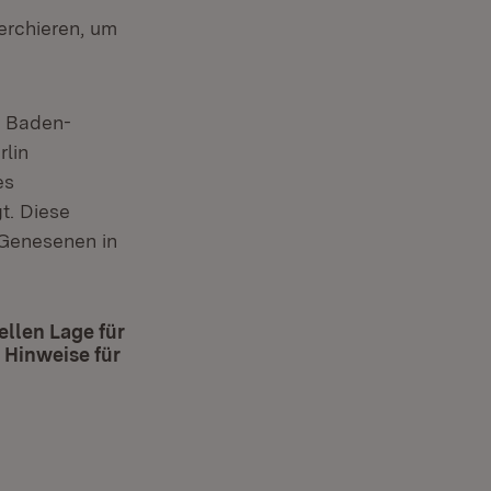
erchieren, um
n Baden-
rlin
es
t. Diese
 Genesenen in
llen Lage für
 Hinweise für