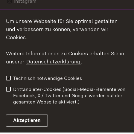
Instagram
LinkedIn
Um unsere Webseite für Sie optimal gestalten
Mastodon
und verbessern zu können, verwenden wir
Cookies.
Youtube
Weitere Informationen zu Cookies erhalten Sie in
Zum 
unserer
Datenschutzerklärung
.
Kontakt
Datenschutz
Erklärung zur
Benutzungshinweise
Technisch notwendige Cookies
Barrierefreiheit
Drittanbieter-Cookies (Social-Media-Elemente von
Impressum
Cookies
Facebook, X / Twitter und Google werden auf der
gesamten Webseite aktiviert.)
Akzeptieren
Link zum Landesportal