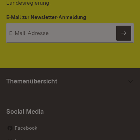
Landesregierung.
E-Mail zur Newsletter-Anmeldung
News
Themenübersicht
Social Media
Facebook