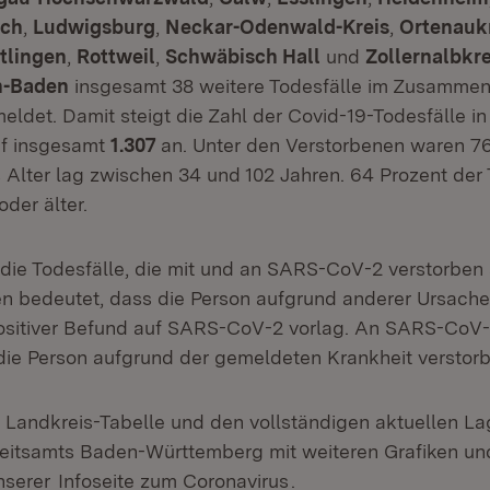
ach
,
Ludwigsburg
,
Neckar-Odenwald-Kreis
,
Ortenauk
tlingen
,
Rottweil
,
Schwäbisch Hall
und
Zollernalbkr
n-Baden
insgesamt 38 weitere Todesfälle im Zusamme
eldet. Damit steigt die Zahl der Covid-19-Todesfälle i
f insgesamt
1.307
an. Unter den Verstorbenen waren 7
 Alter lag zwischen 34 und 102 Jahren. 64 Prozent der 
der älter.
 die Todesfälle, die mit und an SARS-CoV-2 verstorben 
n bedeutet, dass die Person aufgrund anderer Ursachen
ositiver Befund auf SARS-CoV-2 vorlag. An SARS-CoV-
die Person aufgrund der gemeldeten Krankheit verstorbe
te Landkreis-Tabelle und den vollständigen aktuellen L
itsamts Baden-Württemberg mit weiteren Grafiken und
unserer
Infoseite zum Coronavirus
.