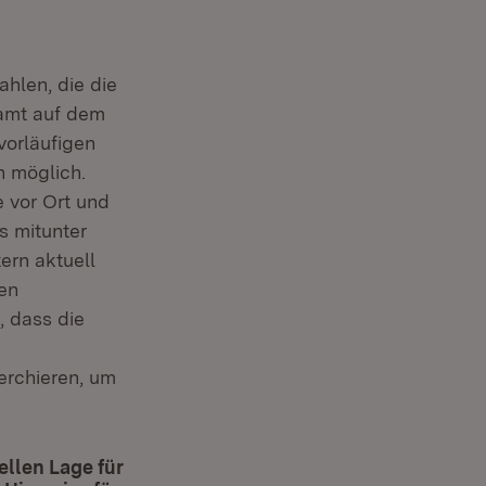
ahlen, die die
amt auf dem
vorläufigen
 möglich.
 vor Ort und
s mitunter
rn aktuell
en
, dass die
erchieren, um
llen Lage für