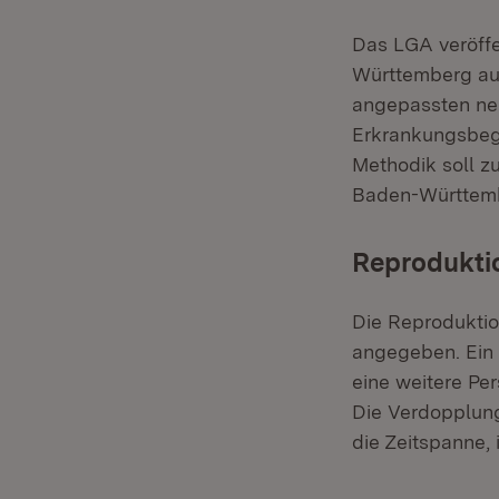
Das LGA veröff
Württemberg auf
angepassten neu
Erkrankungsbeg
Methodik soll z
Baden-Württemb
Reproduktio
Die Reproduktio
angegeben. Ein R
eine weitere Pe
Die Verdopplun
die Zeitspanne, 