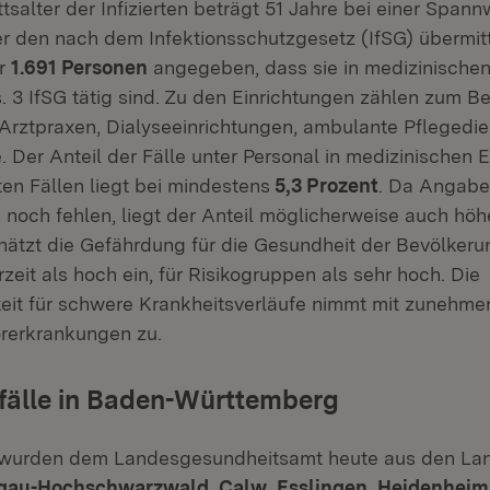
salter der Infizierten beträgt 51 Jahre bei einer Spann
er den nach dem Infektionsschutzgesetz (IfSG) übermi
ür
1.691 Personen
angegeben, dass sie in medizinischen
 3 IfSG tätig sind. Zu den Einrichtungen zählen zum Be
Arztpraxen, Dialyseeinrichtungen, ambulante Pflegedi
 Der Anteil der Fälle unter Personal in medizinischen 
ten Fällen liegt bei mindestens
5,3 Prozent
. Da Angaben
n noch fehlen, liegt der Anteil möglicherweise auch höh
chätzt die Gefährdung für die Gesundheit der Bevölkeru
eit als hoch ein, für Risikogruppen als sehr hoch. Die
eit für schwere Krankheitsverläufe nimmt mit zunehm
rerkrankungen zu.
fälle in Baden-Württemberg
 wurden dem Landesgesundheitsamt heute aus den La
sgau-Hochschwarzwald
,
Calw
,
Esslingen
,
Heidenheim