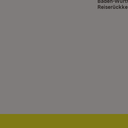
Baden-Württe
Reiserückke