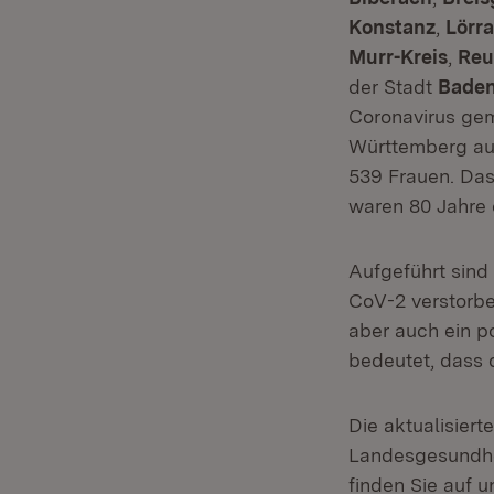
Konstanz
,
Lörr
Murr-Kreis
,
Reu
der Stadt
Bade
Coronavirus gem
Württemberg au
539 Frauen. Das
waren 80 Jahre o
Aufgeführt sind
CoV-2 verstorbe
aber auch ein p
bedeutet, dass 
Die aktualisier
Landesgesundhe
finden Sie auf 