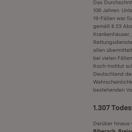
Das Durchschnitt
106 Jahren. Unt
19-Fällen war f
gemäß § 23 Abs.
Krankenhäuser, 
Rettungsdienste.
allen übermittel
bei vielen Fälle
Koch-Institut s
Deutschland derz
Wahrscheinlichk
bestehenden Vo
1.307 Todes
Darüber hinaus
Biberach
,
Brei