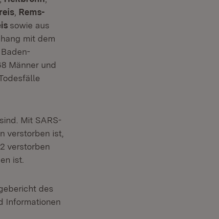
reis
,
Rems-
eis
sowie aus
nhang mit dem
n Baden-
68 Männer und
Todesfälle
sind. Mit SARS-
 verstorben ist,
2 verstorben
n ist.
agebericht des
 Informationen