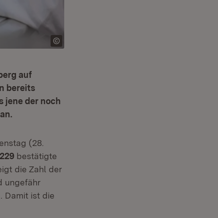
berg auf
n bereits
s jene der noch
 an.
nstag (28.
229
bestätigte
igt die Zahl der
d ungefähr
 Damit ist die