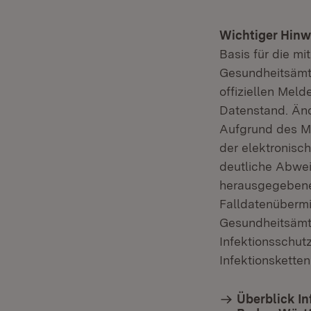
Wichtiger Hinw
Basis für die mi
Gesundheitsämt
offiziellen Meld
Datenstand. Än
Aufgrund des M
der elektronisc
deutliche Abwe
herausgegebenen
Falldatenübermi
Gesundheitsämter
Infektionsschut
Infektionskette
Überblick In