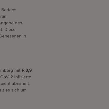
n Baden-
rlin
 Angabe des
t. Diese
 Genesenen in
temberg mit
R 0,9
CoV-2 Infizierte
leicht abnimmt.
elt es sich um