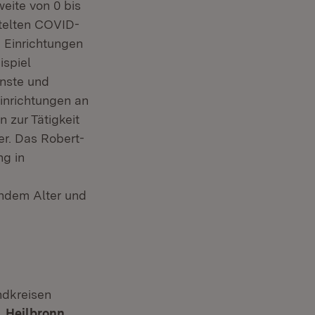
weite von 0 bis
ttelten COVID-
 Einrichtungen
ispiel
enste und
Einrichtungen an
 zur Tätigkeit
er. Das Robert-
ng in
endem Alter und
ndkreisen
,
Heilbronn
,