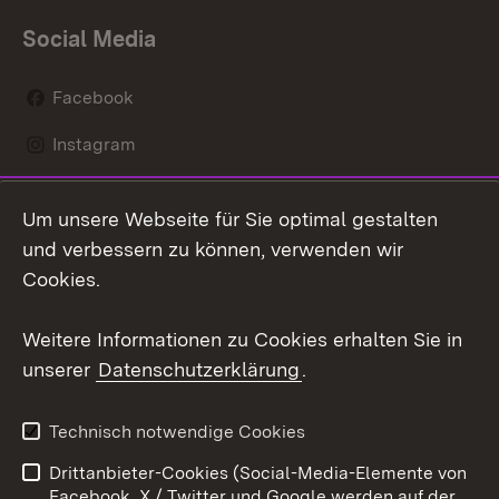
Social Media
Facebook
Instagram
LinkedIn
Um unsere Webseite für Sie optimal gestalten
Mastodon
und verbessern zu können, verwenden wir
Cookies.
Youtube
Weitere Informationen zu Cookies erhalten Sie in
Zum 
unserer
Datenschutzerklärung
.
Kontakt
Datenschutz
Erklärung zur
Benutzungshinweise
Technisch notwendige Cookies
Barrierefreiheit
Drittanbieter-Cookies (Social-Media-Elemente von
Impressum
Cookies
Facebook, X / Twitter und Google werden auf der