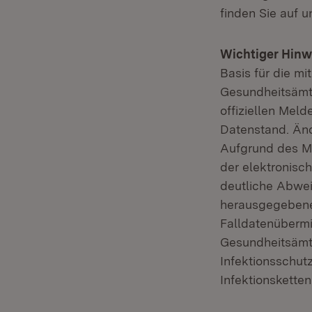
finden Sie auf 
Wichtiger Hinw
Basis für die mi
Gesundheitsämt
offiziellen Meld
Datenstand. Än
Aufgrund des M
der elektronisc
deutliche Abwe
herausgegebenen
Falldatenübermi
Gesundheitsämter
Infektionsschut
Infektionskette