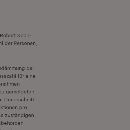
 Robert Koch-
hl der Personen,
indämmung der
sszahl für eine
aßnahmen
 neu gemeldeten
im Durchschnitt
ektionen pro
ls zuständigen
esbehörden