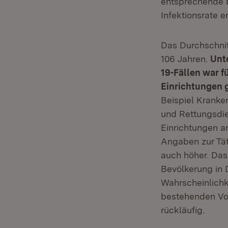
entsprechende 
Infektionsrate e
Das Durchschnitt
106 Jahren.
Unt
19-Fällen war f
Einrichtungen g
Beispiel Kranke
und Rettungsdien
Einrichtungen an
Angaben zur Täti
auch höher. Das
Bevölkerung in D
Wahrscheinlichk
bestehenden Vor
rückläufig.