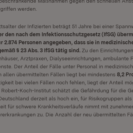
beschränkende Maßnahmen gegen den schnellen Anst
rgriffen werden.
salter der Infizierten beträgt 51 Jahre bei einer Spann
er den nach dem Infektionsschutzgesetz (IfSG) überm
ür 2.874 Personen angegeben, dass sie in medizinisch
emäß § 23 Abs. 3 IfSG tätig sind.
Zu den Einrichtunge
nhäuser, Arztpraxen, Dialyseeinrichtungen, ambulante 
ste. Der Anteil der Fälle unter Personal in medizinisc
 allen übermittelten Fällen liegt bei mindestens
8,2 Pr
gkeit bei vielen Fällen noch fehlen, liegt der Anteil m
 Robert-Koch-Institut schätzt die Gefährdung für die G
eutschland derzeit als hoch ein, für Risikogruppen als
eit für schwere Krankheitsverläufe nimmt mit zunehm
erkrankungen zu. Die Anzahl der neu übermittelten Fäl