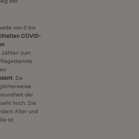
ieg der
weite von 0 bis
ittelten COVID-
en
n zählen zum
Pflegedienste
hen
ozent
. Da
öglicherweise
esundheit der
 sehr hoch. Die
endem Alter und
le ist