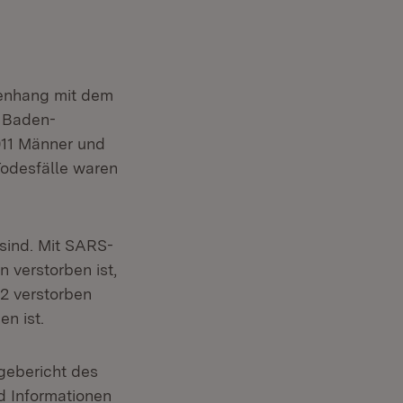
menhang mit dem
n Baden-
011 Männer und
Todesfälle waren
sind. Mit SARS-
 verstorben ist,
2 verstorben
n ist.
agebericht des
 Informationen