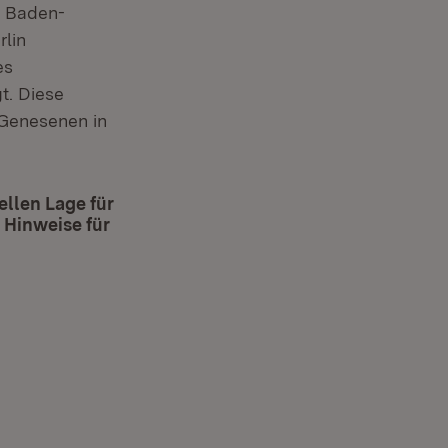
n Baden-
rlin
es
t. Diese
 Genesenen in
llen Lage für
 Hinweise für