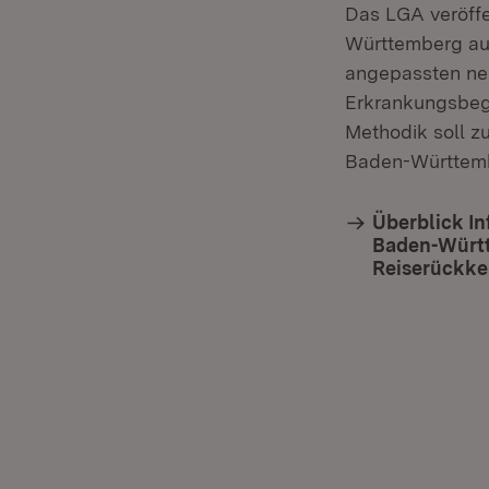
Das LGA veröff
Württemberg auf
angepassten ne
Erkrankungsbeg
Methodik soll z
Baden-Württemb
Überblick In
Baden-Württe
Reiserückke