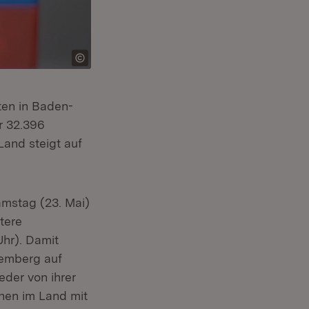
ten in Baden-
r 32.396
Land steigt auf
mstag (23. Mai)
tere
Uhr). Damit
temberg auf
eder von ihrer
en im Land mit