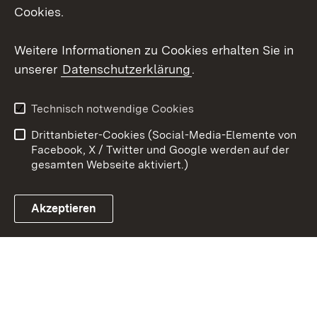
Cookies.
Youtube
Weitere Informationen zu Cookies erhalten Sie in
Zum 
unserer
Datenschutzerklärung
.
Kontakt
Datenschutz
Erklärung zur
Benutzungshinweise
Technisch notwendige Cookies
Barrierefreiheit
Drittanbieter-Cookies (Social-Media-Elemente von
Impressum
Cookies
Facebook, X / Twitter und Google werden auf der
gesamten Webseite aktiviert.)
Akzeptieren
Link zum Landesportal