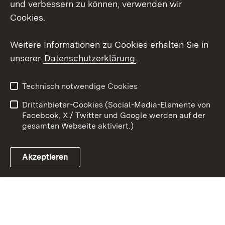
und verbessern zu können, verwenden wir
Cookies.
Youtube
Weitere Informationen zu Cookies erhalten Sie in
Zum 
unserer
Datenschutzerklärung
.
Kontakt
Datenschutz
Erklärung zur
Benutzungshinweise
Technisch notwendige Cookies
Barrierefreiheit
Drittanbieter-Cookies (Social-Media-Elemente von
Impressum
Cookies
Facebook, X / Twitter und Google werden auf der
gesamten Webseite aktiviert.)
Akzeptieren
Link zum Landesportal