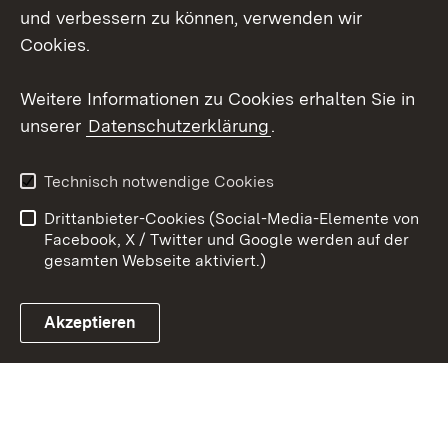
Mastodon
und verbessern zu können, verwenden wir
Cookies.
Youtube
Weitere Informationen zu Cookies erhalten Sie in
Zum 
unserer
Datenschutzerklärung
.
Kontakt
Datenschutz
Erklärung zur
Benutzungshinweise
Technisch notwendige Cookies
Barrierefreiheit
Drittanbieter-Cookies (Social-Media-Elemente von
Impressum
Cookies
Facebook, X / Twitter und Google werden auf der
gesamten Webseite aktiviert.)
Akzeptieren
Link zum Landesportal