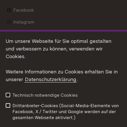
Facebook
Instagram
LinkedIn
Um unsere Webseite für Sie optimal gestalten
Mastodon
und verbessern zu können, verwenden wir
Cookies.
Youtube
Weitere Informationen zu Cookies erhalten Sie in
Zum 
unserer
Datenschutzerklärung
.
Kontakt
Datenschutz
Erklärung zur
Benutzungshinweise
Technisch notwendige Cookies
Barrierefreiheit
Drittanbieter-Cookies (Social-Media-Elemente von
Impressum
Cookies
Facebook, X / Twitter und Google werden auf der
gesamten Webseite aktiviert.)