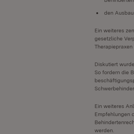
den Ausbau b
Ein weiteres ze
gesetzliche Verp
Therapiepraxen 
Diskutiert wurd
So fordern die B
beschäftigungsp
Schwerbehinderu
Ein weiteres Anl
Empfehlungen d
Behindertenrec
werden.