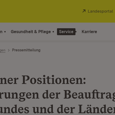
Extern:
Landesportal
on
Gesundheit & Pflege
Service
Karriere
ngen
Pressemitteilung
ner Positionen:
rungen der Beauftra
undes und der Länder