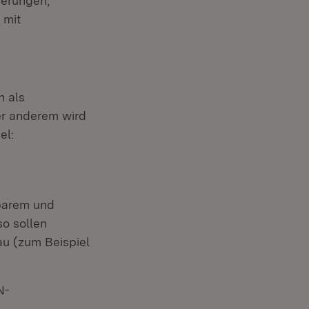
serungen,
 mit
n als
ter anderem wird
el:
lbarem und
o sollen
u (zum Beispiel
N-