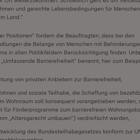
or Ort weiterzukommen. Schließlich geht es um Verbes
hmen und gerechte Lebensbedingungen für Menschen
im Land.“
er Positionen“ fordern die Beauftragten, dass bei den
ndlungen die Belange von Menschen mit Behinderunge
ma in allen Politikfeldern Berücksichtigung finden. Un
„Umfassende Barrierefreiheit“ benannt, hier zum Beispi
htung von privaten Anbietern zur Barrierefreiheit,
Wohnen und soziale Teilhabe, die Schaffung von bezah
iem Wohnraum soll konsequent vorangetrieben werden, s
l für Förderprogramme zum barrierefreien Wohnungsba
m „Altersgerecht umbauen“) verdreifacht werden,
ntwicklung des Bundesteilhabegesetzes konform zur U
rechtskonvention,