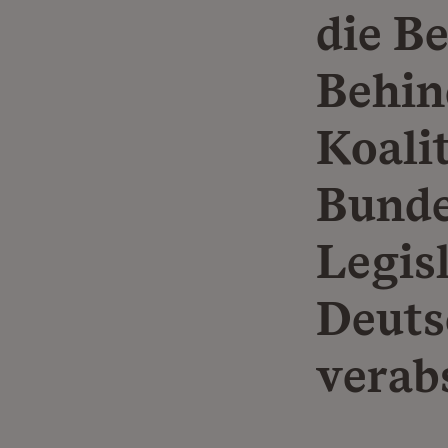
die B
Behin
Koali
Bunde
Legis
Deuts
verab