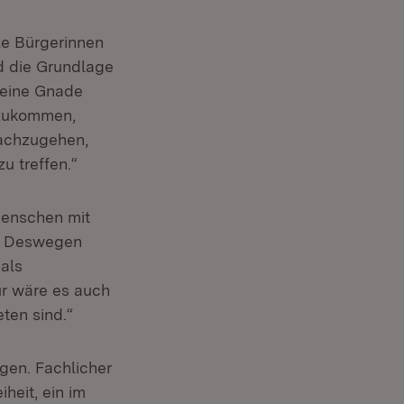
lle Bürgerinnen
d die Grundlage
keine Gnade
htzukommen,
nachzugehen,
u treffen.“
Menschen mit
n. Deswegen
 als
ür wäre es auch
ten sind.“
gen. Fachlicher
heit, ein im