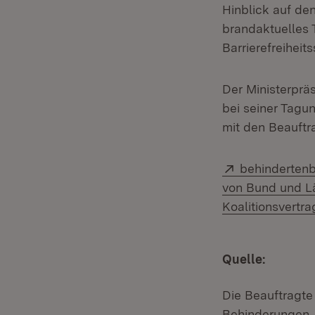
Hinblick auf de
brandaktuelles 
Barrierefreihei
Der Ministerprä
bei seiner Tagu
mit den Beauftr
Extern:
behindertenb
von Bund und Lä
Koalitionsvertr
Quelle:
Die Beauftragte
Behinderungen