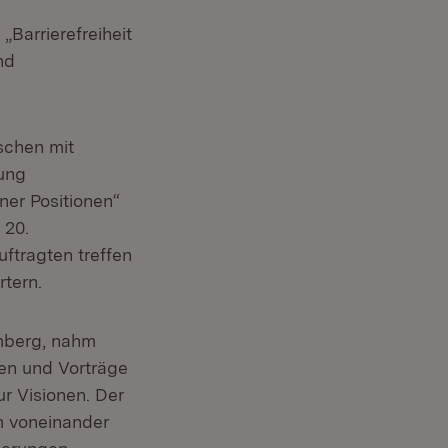
Barrierefreiheit
nd
schen mit
zung
er Positionen“
 20.
ftragten treffen
rtern.
mberg, nahm
gen und Vorträge
ur Visionen. Der
m voneinander