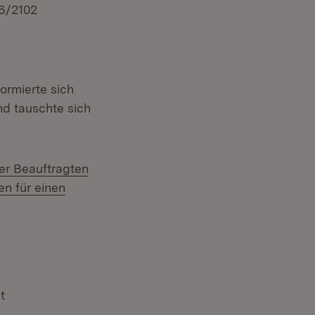
16/2102
ormierte sich
nd tauschte sich
er Beauftragten
n für einen
enster)
t