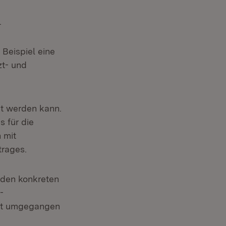
.
 Beispiel eine
zt- und
et werden kann.
s für die
 mit
trages.
t den konkreten
-
ert umgegangen