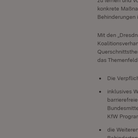
zu lernen und v
konkrete Maßna
Behinderungen 
Mit den „Dresdn
Koalitionsverha
Querschnittsthe
das Themenfeld 
Die Verpflic
inklusives 
barrierefre
Bundesmitte
KfW Program
die Weitere
Behinderten