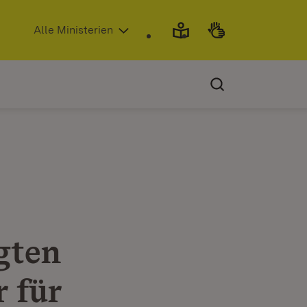
(Öffnet in neuem Fenster)
Alle Ministerien
gten
 für