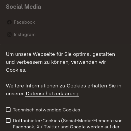
Social Media
Facebook
Instagram
LinkedIn
Um unsere Webseite für Sie optimal gestalten
Mastodon
und verbessern zu können, verwenden wir
Cookies.
Youtube
Weitere Informationen zu Cookies erhalten Sie in
Zum 
unserer
Datenschutzerklärung
.
Kontakt
Datenschutz
Erklärung zur
Benutzungshinweise
Technisch notwendige Cookies
Barrierefreiheit
Drittanbieter-Cookies (Social-Media-Elemente von
Impressum
Cookies
Facebook, X / Twitter und Google werden auf der