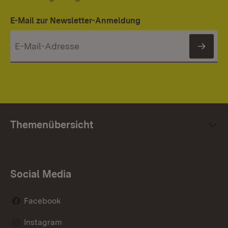
E-Mail zur Newsletter-Anmeldung
News
Themenübersicht
Social Media
Facebook
Instagram