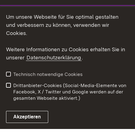
LinkedIn
Um unsere Webseite für Sie optimal gestalten
Mastodon
und verbessern zu können, verwenden wir
Cookies.
Youtube
Weitere Informationen zu Cookies erhalten Sie in
Zum 
unserer
Datenschutzerklärung
.
Kontakt
Datenschutz
Erklärung zur
Benutzungshinweise
Technisch notwendige Cookies
Barrierefreiheit
Drittanbieter-Cookies (Social-Media-Elemente von
Impressum
Cookies
Facebook, X / Twitter und Google werden auf der
gesamten Webseite aktiviert.)
Akzeptieren
Link zum Landesportal