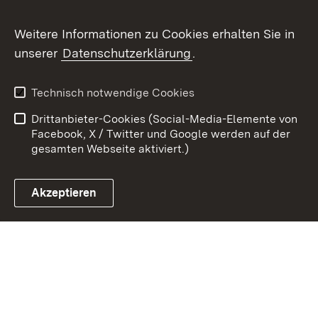
Weitere Informationen zu Cookies erhalten Sie in
Zum 
unserer
Datenschutzerklärung
.
Kontakt
Datenschutz
Erklärung zur
Benutzungshinweise
Technisch notwendige Cookies
Barrierefreiheit
Drittanbieter-Cookies (Social-Media-Elemente von
Impressum
Cookies
Facebook, X / Twitter und Google werden auf der
gesamten Webseite aktiviert.)
Akzeptieren
Link zum Landesportal