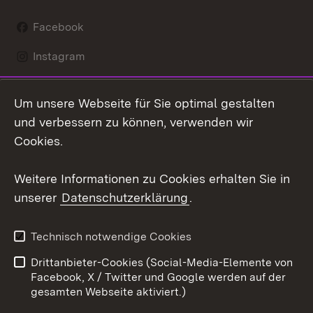
Facebook
Instagram
LinkedIn
Um unsere Webseite für Sie optimal gestalten
Mastodon
und verbessern zu können, verwenden wir
Cookies.
Youtube
Weitere Informationen zu Cookies erhalten Sie in
Zum 
unserer
Datenschutzerklärung
.
Kontakt
Datenschutz
Erklärung zur
Benutzungshinweise
Technisch notwendige Cookies
Barrierefreiheit
Drittanbieter-Cookies (Social-Media-Elemente von
Impressum
Cookies
Facebook, X / Twitter und Google werden auf der
gesamten Webseite aktiviert.)