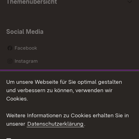
Themenübersicht
Social Media
Facebook
Instagram
LinkedIn
Um unsere Webseite für Sie optimal gestalten
Mastodon
und verbessern zu können, verwenden wir
Cookies.
Youtube
Weitere Informationen zu Cookies erhalten Sie in
Zum 
unserer
Datenschutzerklärung
.
Kontakt
Datenschutz
Erklärung zur
Benutzungshinweise