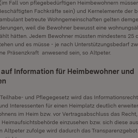
 (im Fall von pflegebedürftigen Heimbewohnern müsse
Beschäftigten Fachkräfte sein) und Kernelemente der b
r ambulant betreute Wohngemeinschaften gelten demg
rderungen, weil die Bewohner bewusst eine wohnungsä
lt hätten. Jedem Bewohner müssten mindestens 25 
tehen und es müsse - je nach Unterstützungsbedarf zw
ne Präsenzkraft anwesend sein, so Altpeter.
 auf Information für Heimbewohner und
en
Teilhabe- und Pflegegesetz wird das Informationsrecht
d Interessenten für einen Heimplatz deutlich erweiter
hnens im Heim bzw. vor Vertragsabschluss das Recht,
r Heimaufsichtsbehörde einzusehen bzw. sich diese au
rin Altpeter zufolge wird dadurch das Transparenzgebot