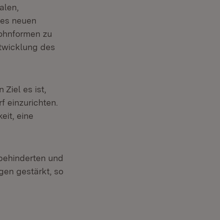
alen,
des neuen
Wohnformen zu
twicklung des
Ziel es ist,
 einzurichten.
it, eine
 behinderten und
gen gestärkt, so