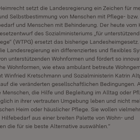
eimrecht setzt die Landesregierung ein Zeichen für m
 und Selbstbestimmung von Menschen mit Pflege- bzw.
bedarf und Menschen mit Behinderung. Der heute vom 
setzentwurf des Sozialministeriums „für unterstützen
lege“ (WTPG) ersetzt das bisherige Landesheimgesetz
ie Landesregierung ein differenziertes und flexibles S
on unterstützenden Wohnformen und fördert so innova
che Wohnformen, wie etwa ambulant betreute Wohngem
t Winfried Kretschmann und Sozialministerin Katrin Altp
 auf die veränderten gesellschaftlichen Bedingungen. A
e Menschen, die Hilfe und Begleitung im Alltag oder Pf
glich in ihrer vertrauten Umgebung leben und nicht meh
chen Heim oder häuslicher Pflege. Sie wollen vielmeh
 Hilfebedarf aus einer breiten Palette von Wohn- und
n die für sie beste Alternative auswählen.“