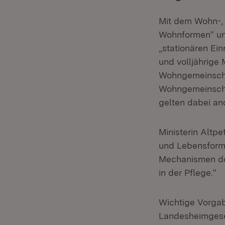
Mit dem Wohn-, 
Wohnformen“ unt
„stationären Ein
und volljährige
Wohngemeinscha
Wohngemeinschaf
gelten dabei an
Ministerin Altpe
und Lebensform 
Mechanismen des
in der Pflege.“
Wichtige Vorgab
Landesheimgeset