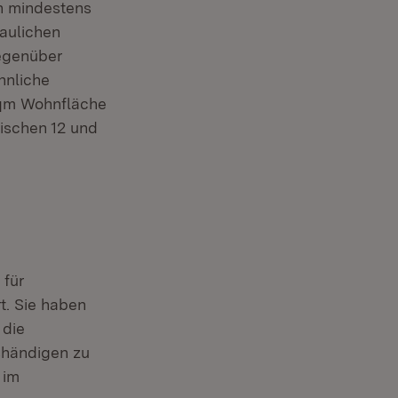
n mindestens
aulichen
egenüber
hnliche
qm Wohnfläche
ischen 12 und
 für
t. Sie haben
 die
shändigen zu
 im