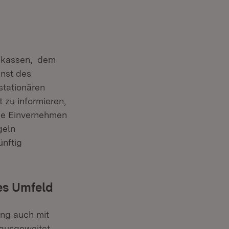
gekassen, dem
nst des
stationären
t zu informieren,
wie Einvernehmen
geln
ünftig
es Umfeld
ung auch mit
ausgeweitet