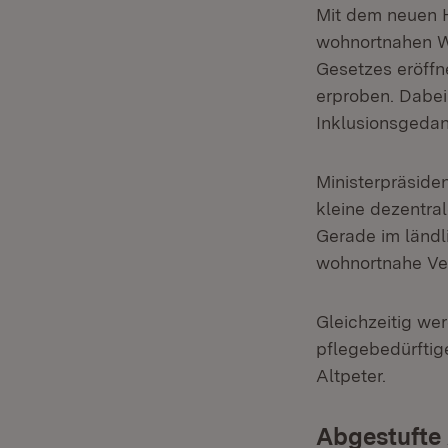
Mit dem neuen H
wohnortnahen W
Gesetzes eröffn
erproben. Dabei
Inklusionsgedan
Ministerpräsiden
kleine dezentra
Gerade im ländl
wohnortnahe Ver
Gleichzeitig we
pflegebedürftig
Altpeter.
Abgestufte