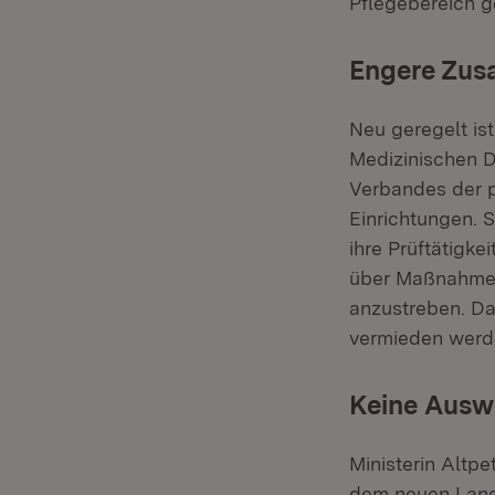
Pflegebereich g
Engere Zus
Neu geregelt is
Medizinischen D
Verbandes der p
Einrichtungen. S
ihre Prüftätigk
über Maßnahmen
anzustreben. Da
vermieden werd
Keine Auswe
Ministerin Altp
dem neuen Land