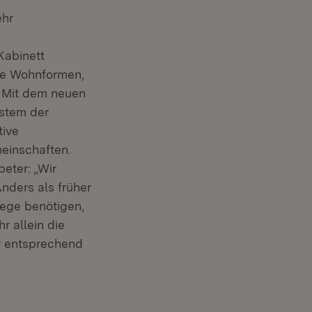
ehr
Kabinett
de Wohnformen,
. Mit dem neuen
ystem der
tive
einschaften.
eter: „Wir
nders als früher
lege benötigen,
r allein die
r entsprechend