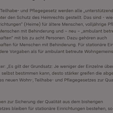
Teilhabe- und Pflegegesetz werden alle „unterstützen
er den Schutz des Heimrechts gestellt. Das sind - wie 
richtungen“ (Heime) für ältere Menschen, volljährige P
 Menschen mit Behinderung und – neu – „ambulant betr
ften“ mit bis zu acht Personen. Dazu gehören auch
ten für Menschen mit Behinderung. Für stationäre Ei
dere Vorgaben als für ambulant betreute Wohngemeins
ter: „Es gilt der Grundsatz: Je weniger der Einzelne üb
selbst bestimmen kann, desto stärker greifen die abg
 neuen Wohn-, Teilhabe- und Pflegegesetzes zur Qual
en zur Sicherung der Qualität aus dem bisherigen
zes bleiben für stationäre Einrichtungen bestehen, so