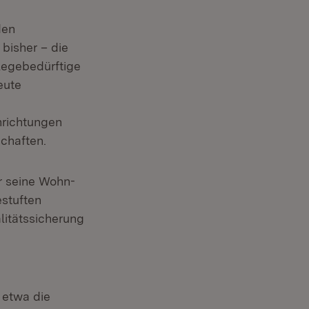
den
bisher – die
flegebedürftige
eute
nrichtungen
chaften.
er seine Wohn-
estuften
itätssicherung
 etwa die