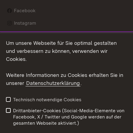
Facebook
Instagram
LinkedIn
Um unsere Webseite für Sie optimal gestalten
Mastodon
und verbessern zu können, verwenden wir
Cookies.
Youtube
Weitere Informationen zu Cookies erhalten Sie in
Zum 
unserer
Datenschutzerklärung
.
Kontakt
Datenschutz
Erklärung zur
Benutzungshinweise
Technisch notwendige Cookies
Barrierefreiheit
Drittanbieter-Cookies (Social-Media-Elemente von
Impressum
Cookies
Facebook, X / Twitter und Google werden auf der
gesamten Webseite aktiviert.)