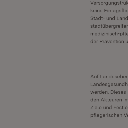
Versorgungstruk
keine Eintagsfl
Stadt- und Land
stadtübergreife
medizinisch-pfl
der Prävention 
Auf Landeseben
Landesgesundhei
werden. Dieses 
den Akteuren i
Ziele und Festl
pflegerischen V