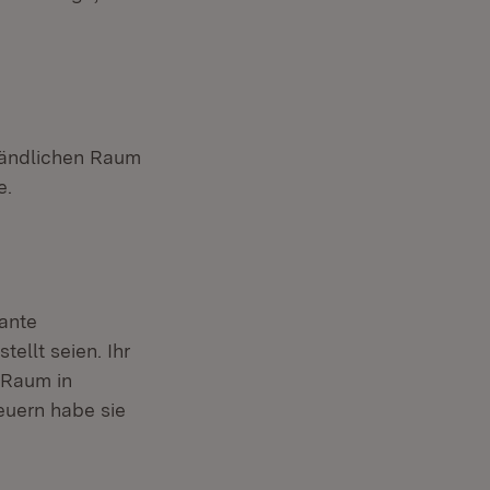
Ländlichen Raum
e.
lante
llt seien. Ihr
 Raum in
uern habe sie