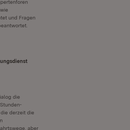
xpertenforen
owie
htet und Fragen
beantwortet.
tungsdienst
ialog die
4-Stunden-
die derzeit die
an
fahrtswege, aber