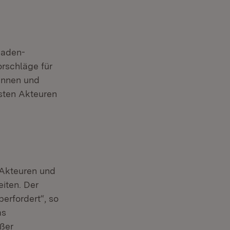
baden-
rschläge für
rinnen und
gsten Akteuren
 Akteuren und
iten. Der
erfordert“, so
as
oßer