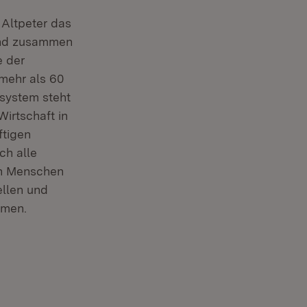
 Altpeter das
und zusammen
e der
mehr als 60
system steht
irtschaft in
ftigen
ch alle
en Menschen
ellen und
hmen.