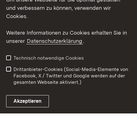
Mastodon
und verbessern zu können, verwenden wir
Cookies.
Youtube
Weitere Informationen zu Cookies erhalten Sie in
Zum 
unserer
Datenschutzerklärung
.
Kontakt
Datenschutz
Erklärung zur
Benutzungshinweise
Technisch notwendige Cookies
Barrierefreiheit
Drittanbieter-Cookies (Social-Media-Elemente von
Impressum
Cookies
Facebook, X / Twitter und Google werden auf der
gesamten Webseite aktiviert.)
Akzeptieren
Link zum Landesportal