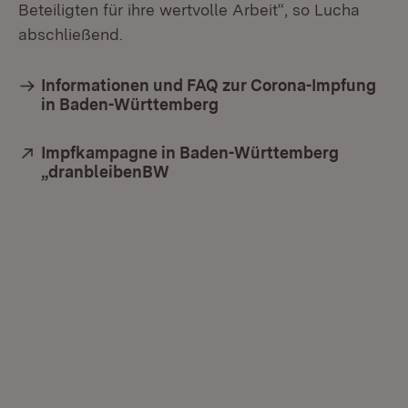
Beteiligten für ihre wertvolle Arbeit“, so Lucha
abschließend.
Informationen und FAQ zur Corona-Impfung
in Baden-Württemberg
Extern:
Impfkampagne in Baden-Württemberg
„dranbleibenBW
(Öffnet in neuem Fenster)