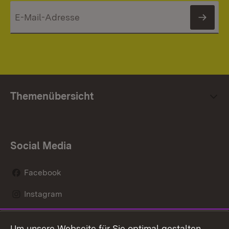
News
Themenübersicht
Social Media
Facebook
Instagram
LinkedIn
Um unsere Webseite für Sie optimal gestalten