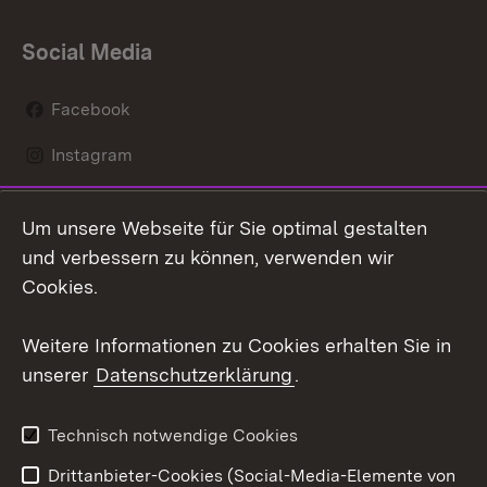
Social Media
Facebook
Instagram
LinkedIn
Um unsere Webseite für Sie optimal gestalten
Mastodon
und verbessern zu können, verwenden wir
Cookies.
Youtube
Weitere Informationen zu Cookies erhalten Sie in
Zum 
unserer
Datenschutzerklärung
.
Kontakt
Datenschutz
Erklärung zur
Benutzungshinweise
Technisch notwendige Cookies
Barrierefreiheit
Drittanbieter-Cookies (Social-Media-Elemente von
Impressum
Cookies