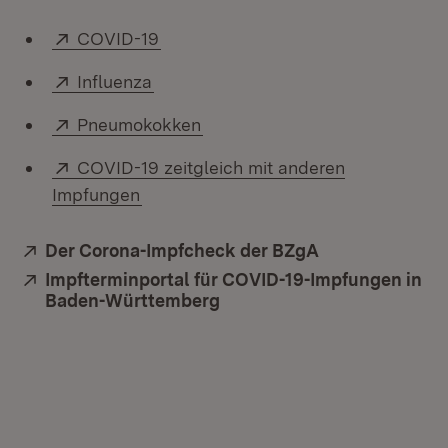
Extern:
(Öffnet in neuem Fenster)
COVID-19
Extern:
(Öffnet in neuem Fenster)
Influenza
Extern:
(Öffnet in neuem Fenster)
Pneumokokken
Extern:
COVID-19 zeitgleich mit anderen
(Öffnet in neuem Fenster)
Impfungen
Extern:
Der Corona-Impfcheck der BZgA
(Öffnet in neu
Extern:
Impfterminportal für COVID-19-Impfungen in
Baden-Württemberg
(Öffnet in neuem Fenster)