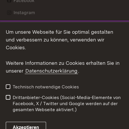
Facebook
Instagram
LinkedIn
Um unsere Webseite für Sie optimal gestalten
Mastodon
und verbessern zu können, verwenden wir
Cookies.
Youtube
Weitere Informationen zu Cookies erhalten Sie in
Zum 
unserer
Datenschutzerklärung
.
Kontakt
Datenschutz
Erklärung zur
Benutzungshinweise
Technisch notwendige Cookies
Barrierefreiheit
Drittanbieter-Cookies (Social-Media-Elemente von
Impressum
Cookies
Facebook, X / Twitter und Google werden auf der
gesamten Webseite aktiviert.)
Akzeptieren