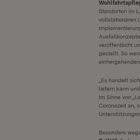
Wohlfahrtspfle
Standorten im L
vollstationären 
Implementierung
Ausfallkonzepte
veröffentlicht 
gestellt. So we
einhergehenden
„Es handelt sic
liefern kann un
Im Sinne von „L
Coronazeit an, 
Unterstützungsmo
Besonders wegw