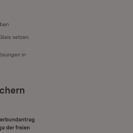
eben
Gleis setzen.
Lösungen in
ichern
erbundantrag
a der freien