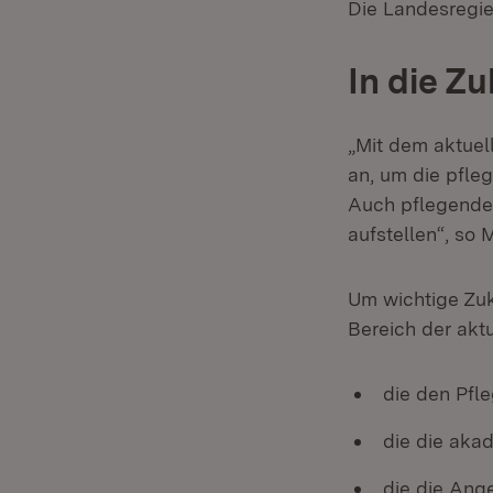
Die Landesregier
In die Z
„Mit dem aktuel
an, um die pfle
Auch pflegende 
aufstellen“, so 
Um wichtige Zuk
Bereich der aktu
die den Pfle
die die aka
die die Ang