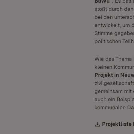
BaWü“
. Es bas
stößt durch den
bei den untersc
entwickelt, um 
Stimme gegeben
politischen Teil
Wie das Thema P
kleinen Kommun
Projekt in Neuw
zivilgesellscha
gemeinsam mit 
auch ein Beispi
kommunalen Das
Download:
Projektlist