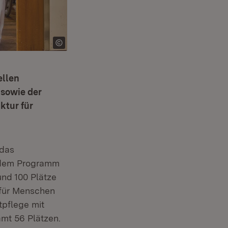
ellen
 sowie der
ktur für
 das
 dem Programm
und 100 Plätze
r für Menschen
tpflege mit
amt 56 Plätzen.