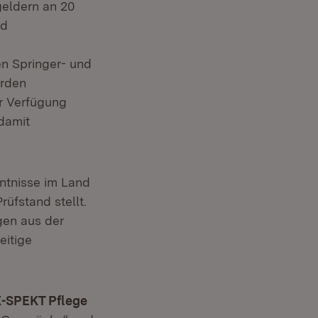
eldern an 20
nd
en Springer- und
erden
ur Verfügung
 damit
nntnisse im Land
üfstand stellt.
gen aus der
eitige
X-SPEKT Pflege