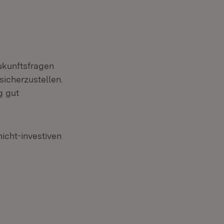
ukunftsfragen
icherzustellen.
g gut
icht-investiven