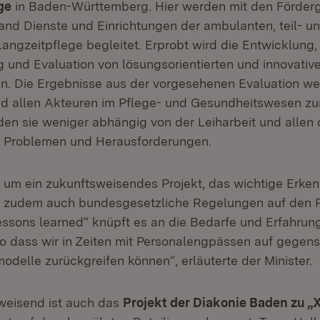
ge
in Baden-Württemberg. Hier werden mit den Förderg
and Dienste und Einrichtungen der ambulanten, teil- u
Langzeitpflege begleitet. Erprobt wird die Entwicklung,
 und Evaluation von lösungsorientierten und innovativ
n. Die Ergebnisse aus der vorgesehenen Evaluation w
und allen Akteuren im Pflege- und Gesundheitswesen z
rden sie weniger abhängig von der Leiharbeit und allen
 Problemen und Herausforderungen.
h um ein zukunftsweisendes Projekt, das wichtige Erke
d zudem auch bundesgesetzliche Regelungen auf den Pr
essons learned“ knüpft es an die Bedarfe und Erfahrun
so dass wir in Zeiten mit Personalengpässen auf gegens
delle zurückgreifen können“, erläuterte der Minister.
eisend ist auch das
Projekt der Diakonie Baden zu „