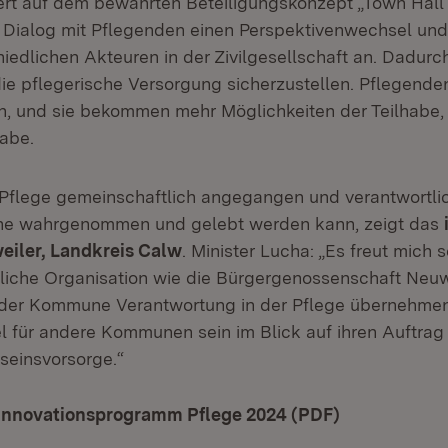
iert auf dem bewährten Beteiligungskonzept „Town Hal
 Dialog mit Pflegenden einen Perspektivenwechsel un
hiedlichen Akteuren in der Zivilgesellschaft an. Dadur
die pflegerische Versorgung sicherzustellen. Pflegende
, und sie bekommen mehr Möglichkeiten der Teilhabe,
habe.
flege gemeinschaftlich angegangen und verantwortlich
e wahrgenommen und gelebt werden kann, zeigt das
eiler, Landkreis Calw
. Minister Lucha: „Es freut mich s
ftliche Organisation wie die Bürgergenossenschaft Neuw
der Kommune Verantwortung in der Pflege übernehmen 
el für andere Kommunen sein im Blick auf ihren Auftrag
einsvorsorge.“
e Innovationsprogramm Pflege 2024 (PDF)
(Öffnet in n