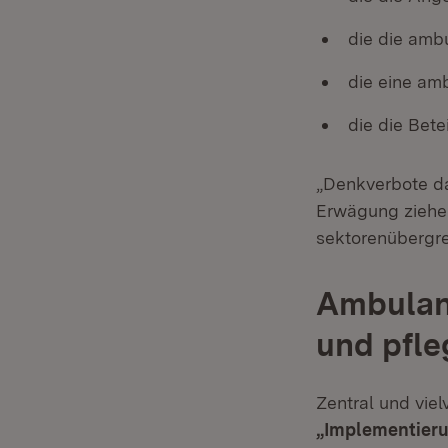
die die amb
die eine am
die die Bete
„Denkverbote da
Erwägung ziehen
sektorenübergre
Ambulant
und pfle
Zentral und vie
„Implementieru