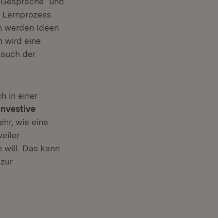
l Gespräche“ und
d Lernprozess
ch werden Ideen
n wird eine
 auch der
 in einer
investive
ehr, wie eine
eiler
will. Das kann
 zur
euem Fenster)