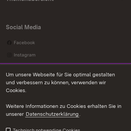
Social Media
Facebook
Instagram
LinkedIn
Um unsere Webseite für Sie optimal gestalten
Mastodon
und verbessern zu können, verwenden wir
Cookies.
Youtube
Weitere Informationen zu Cookies erhalten Sie in
Zum 
unserer
Datenschutzerklärung
.
Kontakt
Datenschutz
Erklärung zur
Benutzungshinweise
Technisch notwendige Cookies