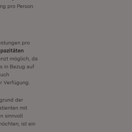
ng pro Person.
estungen pro
pazitäten
enzt möglich, da
s in Bezug auf
Auch
r Verfügung.
fgrund der
tienten mit
n sinnvoll
öchten, ist ein