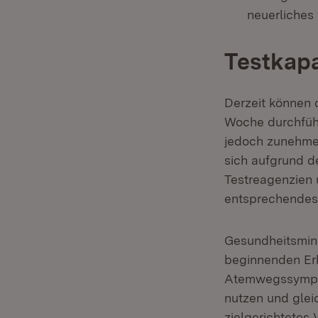
neuerliches 
Testkapa
Derzeit können 
Woche durchfüh
jedoch zunehmen
sich aufgrund 
Testreagenzien 
entsprechendes 
Gesundheitsmini
beginnenden Erk
Atemwegssymptom
nutzen und glei
zielgerichtetes 