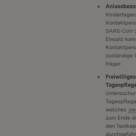
Anlassbezo
Kindertages
Kontaktperso
SARS-CoV-2 
Einsatz komm
Kontaktpers
zuständige 
träger.
Freiwillige
Tagespfleg
Untersuchun
Tagespflege
welches
zw
zum Ende de
den Testkap
durchgeführ