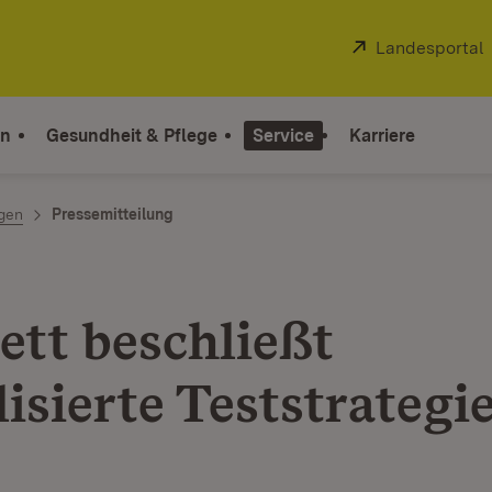
Extern:
Landesportal
on
Gesundheit & Pflege
Service
Karriere
ngen
Pressemitteilung
ett beschließt
isierte Teststrategi