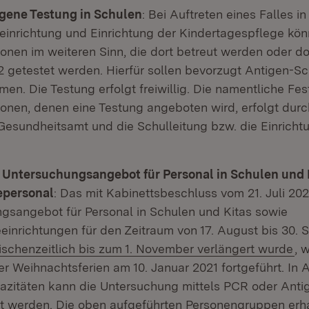
gene Testung in Schulen
: Bei Auftreten eines Falles in
einrichtung und Einrichtung der Kindertagespflege kö
nen im weiteren Sinn, die dort betreut werden oder dort
getestet werden. Hierfür sollen bevorzugt Antigen-Sc
en. Die Testung erfolgt freiwillig. Die namentliche Fe
onen, denen eine Testung angeboten wird, erfolgt dur
Gesundheitsamt und die Schulleitung bzw. die Einricht
s Untersuchungsangebot für Personal in Schulen und 
epersonal
: Das mit Kabinettsbeschluss vom 21. Juli 202
gsangebot für Personal in Schulen und Kitas sowie
einrichtungen für den Zeitraum von 17. August bis 30. 
ischenzeitlich bis zum 1. November verlängert wurde
, 
r Weihnachtsferien am 10. Januar 2021 fortgeführt. In 
azitäten kann die Untersuchung mittels PCR oder Anti
t werden. Die oben aufgeführten Personengruppen erhal