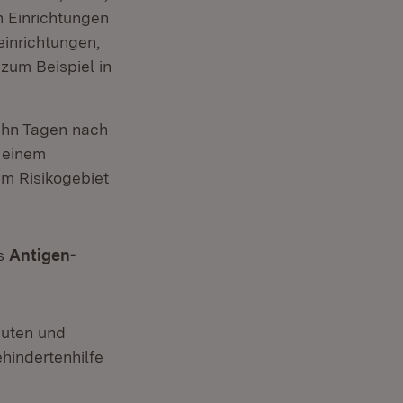
n Einrichtungen
einrichtungen,
zum Beispiel in
ehn Tagen nach
 einem
nem Risikogebiet
ls
Antigen-
euten und
hindertenhilfe