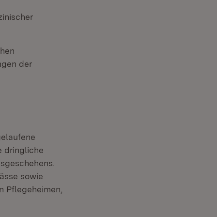
inischer
chen
ngen der
gelaufene
 dringliche
nsgeschehens.
pässe sowie
n Pflegeheimen,