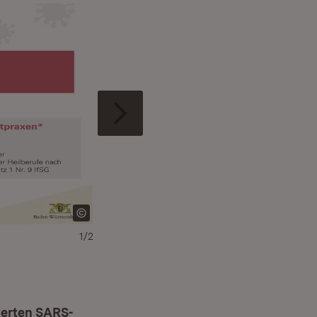
1/2
sierten SARS-