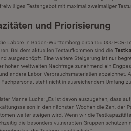
freiwilliges Testangebot mit maximal zweimaliger Testu
zitäten und Priorisierung
die Labore in Baden-Württemberg circa 156.000 PCR-T
ren. Bei dem aktuellen Testaufkommen sind die
Testka
d ausgeschöpft. Eine weitere Steigerung ist nur begr
der hohen weltweiten Nachfrage zunehmend ein Engpas
und andere Labor-Verbrauchsmaterialien abzeichnet. 
Fachpersonal steht nicht in ausreichendem Umfang zu
ster Manne Lucha: „Es ist davon auszugehen, dass au
ältungssaison in den nächsten Wochen die Zahl der Pa
en weiter steigen wird. Wenn wir die Testkapazitäte
chzeitig die besonders vulnerablen Gruppen schützen m
Vorgehen bei der Testung unerlässlich.“