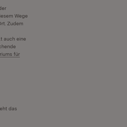
der
diesem Wege
Ort. Zudem
t auch eine
echende
iums für
ieht das