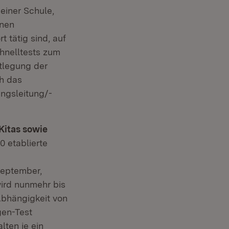
 einer Schule,
nnen
 tätig sind, auf
hnelltests zum
stlegung der
ch das
ungsleitung/-
Kitas sowie
0 etablierte
September,
wird nunmehr bis
Abhängigkeit von
gen-Test
ten je ein