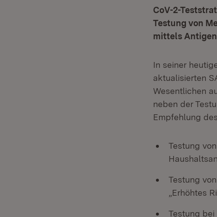
CoV-2-Teststra
Testung von M
mittels Antigen
In seiner heutig
aktualisierten 
Wesentlichen auf
neben der Test
Empfehlung des 
Testung vo
Haushaltsan
Testung von
„Erhöhtes Ri
Testung bei 